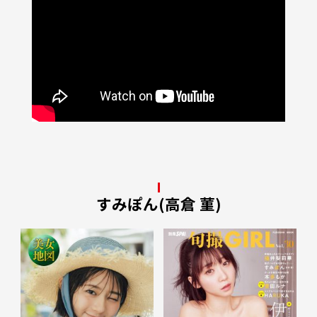
すみぽん(高倉 菫)