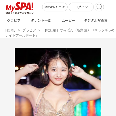
ログイン
MySPA！とは
グラビア
タレント一覧
ムービー
デジタル写真集
HOME
グラビア
【推し撮】すみぽん（高倉 菫）「ギラッギラの
ナイトプールデート」