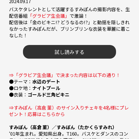
2024.09.17
バスケタレントとして活躍するすみぽんの撮影内容を、生
配信番組
「グラビア生会議」
で激論！

配信後は「金のビキニ!? どうなるの!?」と動揺を隠しきれ
なかったすみぽんだが、ブリンブリンな衣装を華麗に着こ
なした！

試し読みする
⇒「グラビア生会議」で決まった内容は以下の通り！
●テーマ：
水辺のデート
●ロケ地：
ナイトプール
●衣装：
ゴールド三角ビキニ
⇒すみぽん（高倉 菫）のサイン入りチェキを4名様にプレ
ゼント！応募はこちらから
すみぽん（高倉 菫）／すみぽん（たかくらすみれ） 
‘01年生まれ。愛知県出身。T160。バスケとダンスのコン