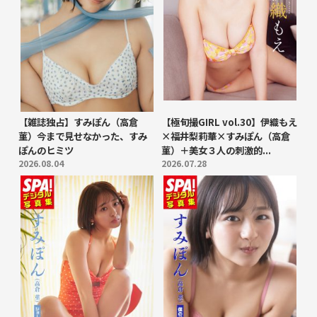
【雑誌独占】すみぽん（高倉
【極旬撮GIRL vol.30】伊織もえ
菫）今まで見せなかった、すみ
×福井梨莉華×すみぽん（高倉
ぽんのヒミツ
菫）＋美女３人の刺激的...
2026.08.04
2026.07.28