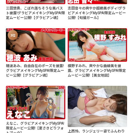
三田悠貴、こぼれ落ちそうな美バス
志田音々の爽やか超絶美ボディ!グラ
ト披露!グラビアメイキングMySPA!限
ビアメイキングMySPA!限定ムービー
定ムービー公開!【グラビアン魂】
公開!【旬撮ガール】
3位
穂波あみ、自由自在のポーズを披露!
横野すみれ、爽やかな曲線美を披
グラビアメイキングMySPA!限定ムー
露。グラビアメイキングMySPA!限定
ビー公開!【グラビアン魂】
ムービー公開!【美女地図】
えなこ、グラビアメイキングMySPA!
限定ムービー公開!【夏さきどりフォ
上西怜、ランジェリー姿でふんわり
トブック】