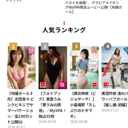
バストを披露!......グラビアメイキン
グMySPA!限定ムービー公開!【旬撮ガ
ール】
人気ランキング
【旬撮ガール 8
【フォトブッ
【美女検索（ビ
美澄衿依 渚の
月】志田音々 ピ
ク】東雲うみ
ジョサーチ）】
ワーパフガール
ンクビキニでサ
「黒うみの誘
小島瑠那「久し
【推し撮-前編
マーバケーショ
惑」／MySPA！
ぶりのドギマ
2026.07.21
ン／全100カッ
独占25枚
ギ」
ト公開01
2026.08.05
2026.08.06
2026.08.07