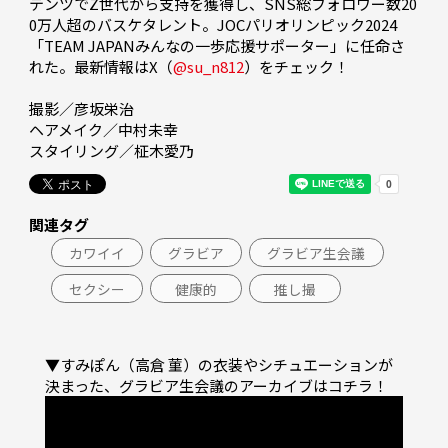
テンツでZ世代から支持を獲得し、SNS総フォロワー数20
0万人超のバスケタレント。JOCパリオリンピック2024
「TEAM JAPANみんなの一歩応援サポーター」に任命さ
れた。最新情報はX（
@su_n812
）をチェック！

撮影／彦坂栄治

ヘアメイク／中村未幸

スタイリング／柾木愛乃
関連タグ
カワイイ
グラビア
グラビア生会議
セクシー
健康的
推し撮
▼すみぽん（高倉 菫）の衣装やシチュエーションが
決まった、グラビア生会議のアーカイブはコチラ！