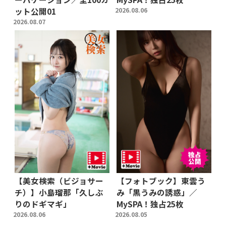
ット公開01
2026.08.06
2026.08.07
【美女検索（ビジョサー
【フォトブック】東雲う
チ）】小島瑠那「久しぶ
み「黒うみの誘惑」／
りのドギマギ」
MySPA！独占25枚
2026.08.06
2026.08.05