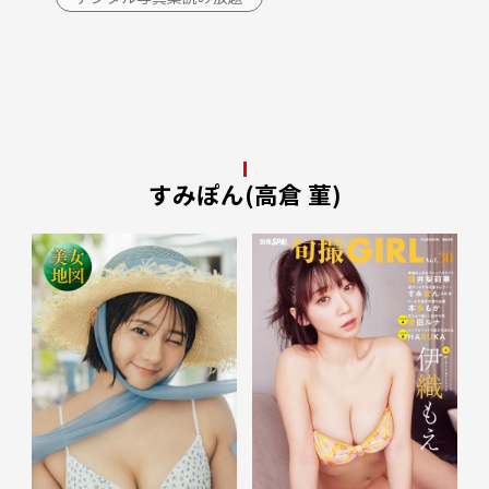
すみぽん(高倉 菫)