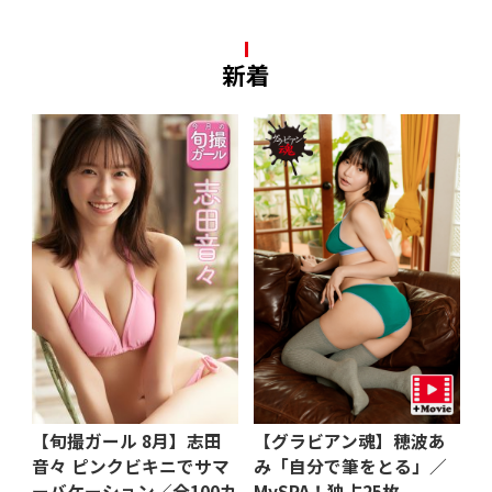
新着
【旬撮ガール 8月】志田
【グラビアン魂】穂波あ
音々 ピンクビキニでサマ
み「自分で筆をとる」／
ーバケーション／全100カ
MySPA！独占25枚