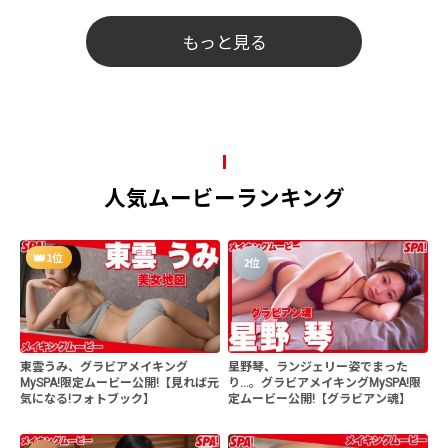
もっと見る
人気ムービーランキング
1位
2位
東雲うみ、グラビアメイキング
星野琴、ランジェリー姿でまった
MySPA!限定ムービー公開!【見れば元
り...。グラビアメイキングMySPA!限
気になる!フォトブック】
定ムービー公開!【グラビアン魂】