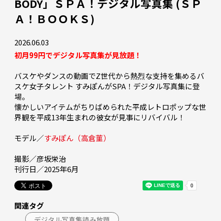
BODY」ＳＰＡ！デジタル写真集 (ＳＰ
Ａ！ＢＯＯＫＳ)
2026.06.03
初月99円でデジタル写真集が見放題！
バスケやダンスの動画でZ世代から熱烈な支持を集めるバ
スケ女子タレント すみぽんがSPA！デジタル写真集に登
場。

懐かしいアイテムがちりばめられた平成レトロポップな世
界観を平成13年生まれの彼女が見事にリバイバル！

モデル／
すみぽん（高倉菫）
撮影／彦坂栄治

刊行日／2025年6月
関連タグ
デジタル写真集読み放題