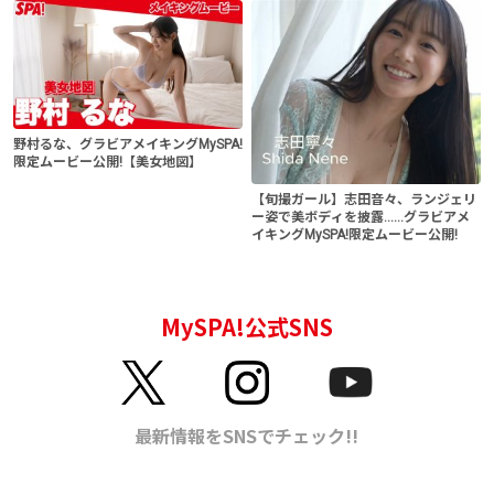
野村るな、グラビアメイキングMySPA!
限定ムービー公開!【美女地図】
【旬撮ガール】志田音々、ランジェリ
ー姿で美ボディを披露......グラビアメ
イキングMySPA!限定ムービー公開!