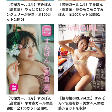
【旬撮ガール 1月】すみぽん
【旬撮ガール 1月】すみぽん
（高倉菫） やっぱりピンクラ
（高倉菫）冬のもこもこすみ
ンジェリーが好き／全100カ
ぽん／全100カット公開02
ット公開03
【旬撮ガール 1月】すみぽん
【極旬撮GIRL vol.21】すみぽ
（高倉菫） ネオ森ガールの美
ん×坂巻有紗＋美女４人の微
谷間／全100カット公開01
熱ショットを収録！