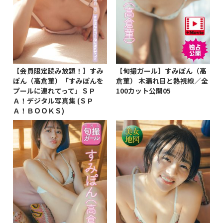
【会員限定読み放題！】すみ
【旬撮ガール】すみぽん（高
ぽん（高倉菫）「すみぽんを
倉菫） 木漏れ日と熱視線／全
プールに連れてって」ＳＰ
100カット公開05
Ａ！デジタル写真集 (ＳＰ
Ａ！ＢＯＯＫＳ)