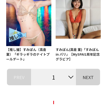
【推し撮】すみぽん（高倉
すみぽん(高倉 菫)「すみぽん
菫）「ギラッギラのナイトプ
in パリ」【MySPA!1周年記念
ールデート」
グラビア】
1
PREV
NEXT