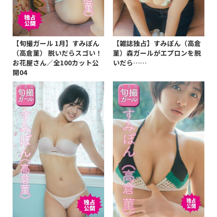
【旬撮ガール 1月】すみぽん
【雑誌独占】すみぽん（高倉
（高倉菫） 脱いだらスゴい！
菫）森ガールがエプロンを脱
お花屋さん／全100カット公
いだら……
開04