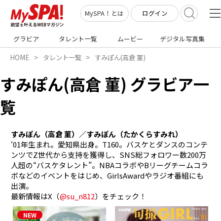
ログイン
MySPA！とは
グラビア
タレント一覧
ムービー
デジタル写真集
HOME
タレント一覧
すみぽん(高倉 菫)
すみぽん(高倉 菫) グラビア一
覧
すみぽん（高倉 菫）／すみぽん（たかくらすみれ） 
‘01年生まれ。愛知県出身。T160。バスケとダンスのコンテ
ンツでZ世代から支持を獲得し、SNS総フォロワー数200万
人超の“バスケタレント”。NBAコラボやBリーグチームコラ
ボなどのイベントをはじめ、GirlsAwardやラジオ番組にも
出演。

最新情報はX（
@su_n812
）をチェック！ 