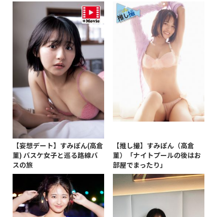
【妄想デート】すみぽん(高倉
【推し撮】すみぽん（高倉
菫) バスケ女子と巡る路線バ
菫）「ナイトプールの後はお
スの旅
部屋でまったり」