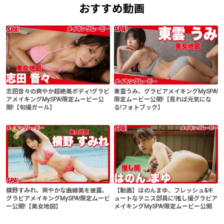
おすすめ動画
志田音々の爽やか超絶美ボディ!グラビ
東雲うみ、グラビアメイキングMySPA!
アメイキングMySPA!限定ムービー公
限定ムービー公開!【見れば元気にな
開!【旬撮ガール】
る!フォトブック】
横野すみれ、爽やかな曲線美を披露。
【動画】はのんまゆ、フレッシュ&キ
グラビアメイキングMySPA!限定ムービ
ュートなテニス部員に!推し撮グラビア
ー公開!【美女地図】
メイキングMySPA!限定ムービー公開