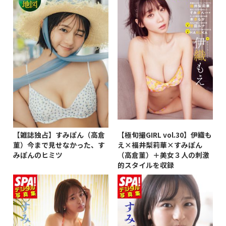
【雑誌独占】すみぽん（高倉
【極旬撮GIRL vol.30】伊織も
菫）今まで見せなかった、す
え×福井梨莉華×すみぽん
みぽんのヒミツ
（高倉菫）＋美女３人の刺激
的スタイルを収録