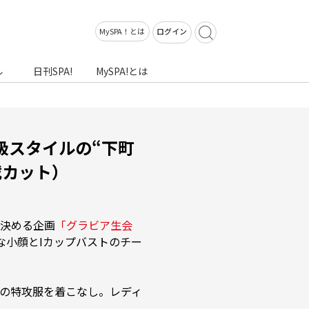
MySPA！とは
ログイン
ル
日刊SPA!
MySPA!とは
級スタイルの“下町
載カット）
決める企画
「グラビア生会
トな小顔とIカップバストのチー
の特攻服を着こなし。レディ