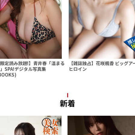
限定読み放題!】青井春「温まる
【雑誌独占】花咲楓香 ビッグア
」SPA!デジタル写真集
ヒロイン
!BOOKS)
新着