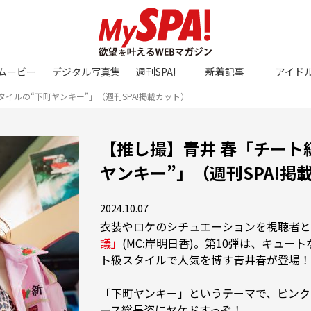
ムービー
デジタル写真集
週刊SPA!
新着記事
アイド
イルの“下町ヤンキー”」（週刊SPA!掲載カット）
【推し撮】青井 春「チート
ヤンキー”」（週刊SPA!掲
2024.10.07
衣装やロケのシチュエーションを視聴者と
議」
(MC:岸明日香)。第10弾は、キュー
ト級スタイルで人気を博す青井春が登場！

「下町ヤンキー」というテーマで、ピンク
ース総長姿にヤケドすっぞ！
