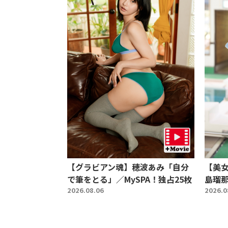
【グラビアン魂】穂波あみ「自分
【美
で筆をとる」／MySPA！独占25枚
島瑠
2026.08.06
2026.0