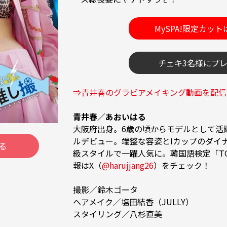
MySPA!限定カッ
チェキ3名様にプ
⇒青井春のグラビアメイキング動画を配信
青井春／あおいはる
大阪府出身。6歳の頃からモデルとして活躍
ルデビュー。端整な容姿とIカップのダイ
る
級スタイルで一躍人気に。韓国語検定「TO
報はX（
@harujjang26
）をチェック！

撮影／鈴木ゴータ

ヘアメイク／塩田結香（JULLY）

スタイリング／八杉直美