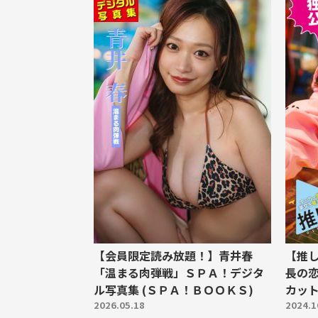
【会員限定読み放題！】青井春
【推
「温まる肉弾戦」ＳＰＡ！デジタ
長の恋
ル写真集 (ＳＰＡ！ＢＯＯＫＳ)
カッ
2026.05.18
2024.1