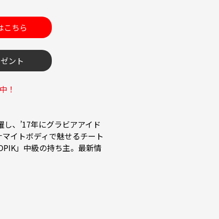
トはこちら
レゼント
中！
し、’17年にグラビアアイド
ナマイトボディで魅せるチート
PIK」中級の持ち主。最新情