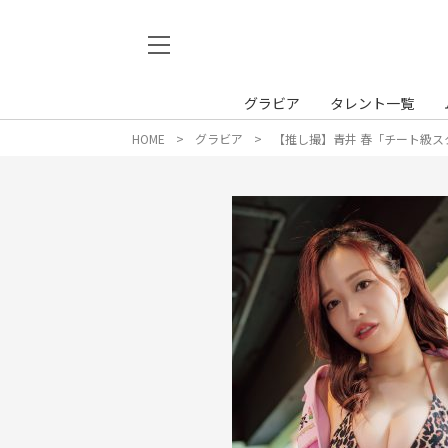
グラビア
タレント一覧
HOME
グラビア
【推し撮】青井 春「チート級スタ