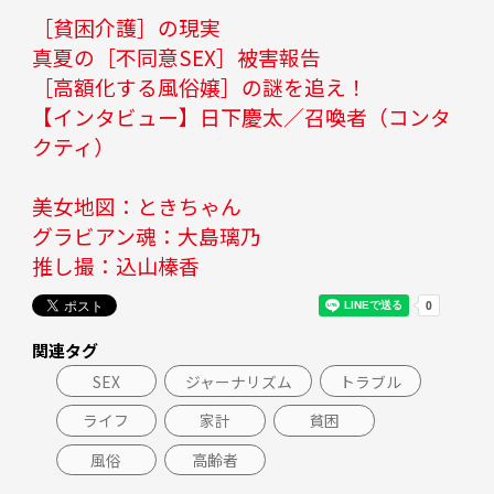
［貧困介護］の現実
真夏の［不同意SEX］被害報告
［高額化する風俗嬢］の謎を追え！
【インタビュー】日下慶太／召喚者（コンタ
クティ）
美女地図：ときちゃん
グラビアン魂：大島璃乃
推し撮：込山榛香
関連タグ
SEX
ジャーナリズム
トラブル
ライフ
家計
貧困
風俗
高齢者