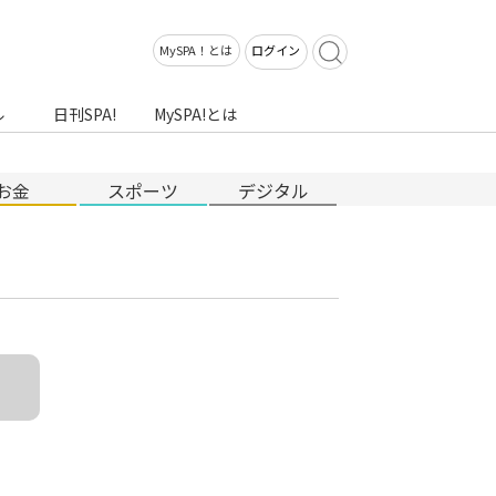
MySPA！とは
ログイン
ル
日刊SPA!
MySPA!とは
お金
スポーツ
デジタル