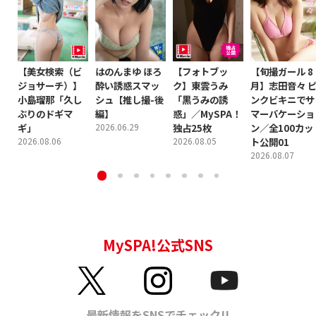
【美女検索（ビ
はのんまゆ ほろ
【フォトブッ
【旬撮ガール 8
ジョサーチ）】
酔い誘惑スマッ
ク】東雲うみ
月】志田音々 
小島瑠那「久し
シュ【推し撮-後
「黒うみの誘
ンクビキニでサ
ぶりのドギマ
編】
惑」／MySPA！
マーバケーショ
ギ」
2026.06.29
独占25枚
ン／全100カッ
2026.08.06
2026.08.05
ト公開01
2026.08.07