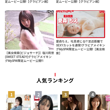
定ムービー公開!【グラビアン魂】
定ムービー公開!【グラビアン魂】
愛森ちえ、吐息感じる!? 至近距離で
SEXYカットを連発!グラビアメイキン
グMySPA!限定ムービー公開!【美女検
【美女検索(ビジョサーチ)】塩川莉世
索】
(SWEET STEADY)グラビアメイキン
グMySPA!限定ムービー公開!1
人気ランキング