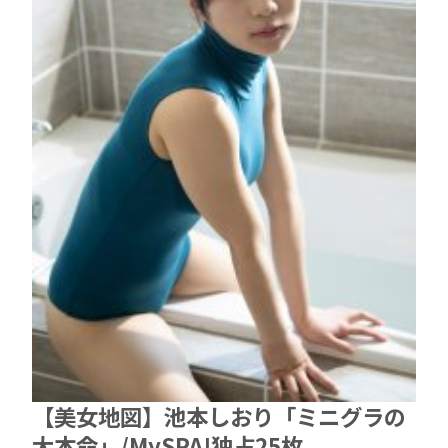
【美女地図】池本しおり「ミニグラの
大本命」/MySPA!独占25枚