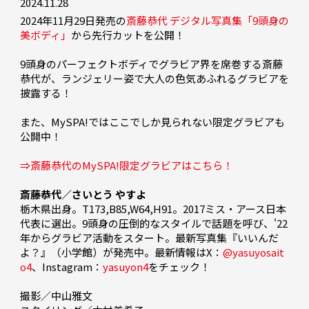
2024.11.28
2024年11月29日発売の
斎藤恭代 デジタル写真集「9頭身の
美ボディ」
から先行カットを公開！

9頭身のパーフェクトボディでグラビア界を席巻する斎藤
恭代が、ランジェリー姿で大人の色気あふれるグラビアを
披露する！

また、MySPA!ではここでしか見られない限定グラビアも
公開中！

⇒斎藤恭代のMySPA!限定グラビアはこちら！
斎藤恭代／さいとう やすよ
栃木県出身。T173,B85,W64,H91。2017ミス・アース日本
代表に選出。9頭身の圧倒的なスタイルで話題を呼び、'22
年からグラビア活動をスタート。最新写真集『いいんだ
よ？』（小学館）が発売中。最新情報はX：
@yasuyosait
o4
、Instagram：
yasuyon4
をチェック！

撮影／中山雅文
