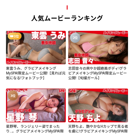
人気ムービーランキング
1位
2位
東雲うみ、グラビアメイキング
志田音々の爽やか超絶美ボディ!グラ
MySPA!限定ムービー公開!【見れば元
ビアメイキングMySPA!限定ムービー
気になる!フォトブック】
公開!【旬撮ガール】
3位
星野琴、ランジェリー姿でまった
天野ちよ、艶やかなHカップで見る者
り...。グラビアメイキングMySPA!限
を虜に!グラビアメイキングMySPA!限