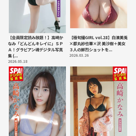
【会員限定読み放題！】高崎か
【極旬撮GIRL vol.28】白濱美兎
なみ「どんどんキレイに」ＳＰ
×都丸紗也華×沢 美沙樹＋美女
Ａ！グラビアン魂デジタル写真
３人の鮮烈ショットを...
集 (...
2026.03.26
2026.05.18