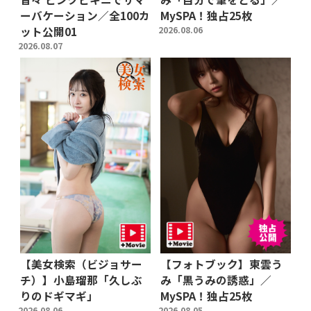
ーバケーション／全100カ
MySPA！独占25枚
ット公開01
2026.08.06
2026.08.07
【美女検索（ビジョサー
【フォトブック】東雲う
チ）】小島瑠那「久しぶ
み「黒うみの誘惑」／
りのドギマギ」
MySPA！独占25枚
2026.08.06
2026.08.05