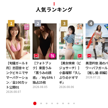
人気ランキング
【旬撮ガール 8
【フォトブッ
【美女検索（ビ
美澄衿依 渚の
月】志田音々 ピ
ク】東雲うみ
ジョサーチ）】
ワーパフガール
ンクビキニでサ
「黒うみの誘
小島瑠那「久し
【推し撮-前編
マーバケーショ
惑」／MySPA！
ぶりのドギマ
2026.07.21
ン／全100カッ
独占25枚
ギ」
ト公開01
2026.08.05
2026.08.06
2026.08.07