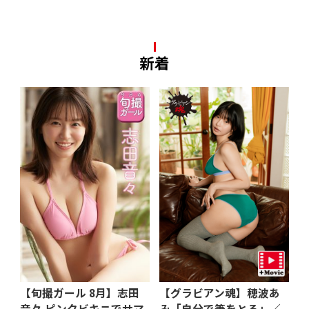
新着
【旬撮ガール 8月】志田
【グラビアン魂】穂波あ
音々 ピンクビキニでサマ
み「自分で筆をとる」／