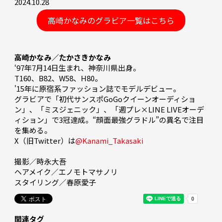
2024.10.28
高崎かなみのグラビア一覧はこちら
高崎かなみ／たかさきかなみ
‘97年7月14日生まれ、神奈川県出身。

T160、B82、W58、H80。

'15年に原宿系ファッション誌でモデルデビュー。

グラビアで「初代サンスポGoGoクイーンオーディショ
ン」、「ミスジェニック」、「週プレ×LINE LIVEオーデ
ィション」で3冠達成。“顔面最強グラドル”の異名で注目
を集める。

X（旧Twitter）は
@Kanami_Takasaki
撮影／時永大吾

ヘアメイク／エノモトマサノリ

スタイリング／春原愛子
関連タグ