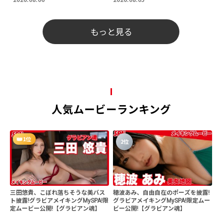
もっと見る
人気ムービーランキング
1位
2位
三田悠貴、こぼれ落ちそうな美バス
穂波あみ、自由自在のポーズを披露!
ト披露!グラビアメイキングMySPA!限
グラビアメイキングMySPA!限定ムー
定ムービー公開!【グラビアン魂】
ビー公開!【グラビアン魂】