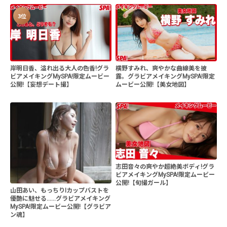
3位
岸明日香、溢れ出る大人の色香!グラ
横野すみれ、爽やかな曲線美を披
ビアメイキングMySPA!限定ムービー
露。グラビアメイキングMySPA!限定
公開!【妄想デート撮】
ムービー公開!【美女地図】
志田音々の爽やか超絶美ボディ!グラ
ビアメイキングMySPA!限定ムービー
公開!【旬撮ガール】
山田あい、もっちりIカップバストを
優艶に魅せる......グラビアメイキング
MySPA!限定ムービー公開!【グラビア
ン魂】