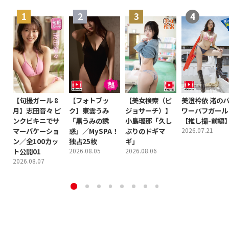
【旬撮ガール 8
【フォトブッ
【美女検索（ビ
美澄衿依 渚の
月】志田音々 ピ
ク】東雲うみ
ジョサーチ）】
ワーパフガール
ンクビキニでサ
「黒うみの誘
小島瑠那「久し
【推し撮-前編
マーバケーショ
惑」／MySPA！
ぶりのドギマ
2026.07.21
ン／全100カッ
独占25枚
ギ」
ト公開01
2026.08.05
2026.08.06
2026.08.07