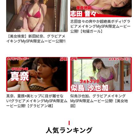
志田音々の爽やか超絶美ボディ!グラ
ビアメイキングMySPA!限定ムービー
公開!【旬撮ガール】
【美女検索】新田妃奈、グラビアメ
イキングMySPA!限定ムービー公開!1
真奈、童顔×美ヒップに目が離せな
似鳥沙也加、グラビアメイキング
い!グラビアメイキングMySPA!限定ム
MySPA!限定ムービー公開!【美女地
ービー公開!【グラビアン魂】
図】
人気ランキング