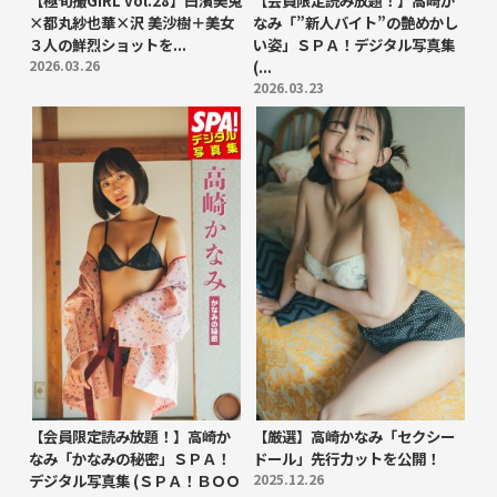
【極旬撮GIRL vol.28】白濱美兎
【会員限定読み放題！】高崎か
×都丸紗也華×沢 美沙樹＋美女
なみ「”新人バイト”の艶めかし
３人の鮮烈ショットを...
い姿」ＳＰＡ！デジタル写真集
2026.03.26
(...
2026.03.23
【会員限定読み放題！】高崎か
【厳選】高崎かなみ「セクシー
なみ「かなみの秘密」ＳＰＡ！
ドール」先行カットを公開！
デジタル写真集 (ＳＰＡ！ＢＯＯ
2025.12.26