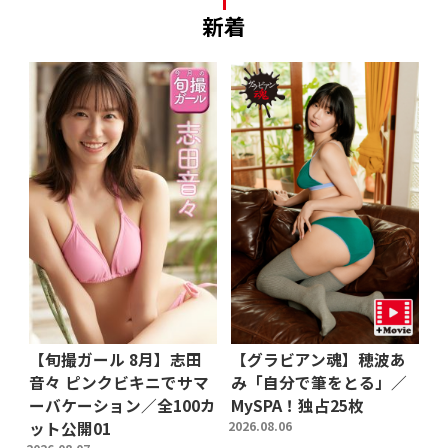
新着
【旬撮ガール 8月】志田
【グラビアン魂】穂波あ
音々 ピンクビキニでサマ
み「自分で筆をとる」／
ーバケーション／全100カ
MySPA！独占25枚
ット公開01
2026.08.06