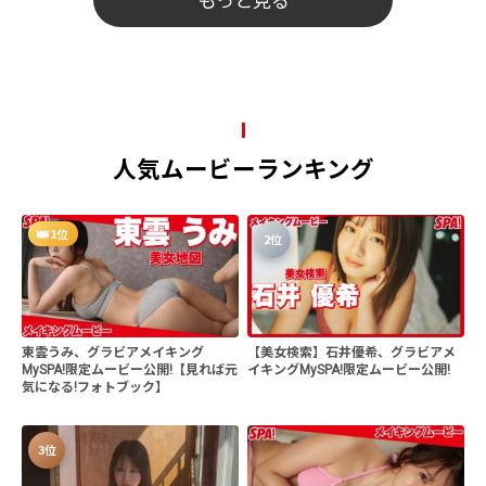
人気ムービーランキング
1位
2位
東雲うみ、グラビアメイキング
【美女検索】石井優希、グラビアメ
MySPA!限定ムービー公開!【見れば元
イキングMySPA!限定ムービー公開!
気になる!フォトブック】
3位