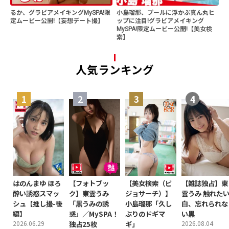
るか、グラビアメイキングMySPA!限
小島瑠那、プールに浮かぶ真ん丸ヒ
定ムービー公開!【妄想デート撮】
ップに注目!グラビアメイキング
MySPA!限定ムービー公開!【美女検
索】
人気ランキング
はのんまゆ ほろ
【フォトブッ
【美女検索（ビ
【雑誌独占】東
酔い誘惑スマッ
ク】東雲うみ
ジョサーチ）】
雲うみ 触れた
シュ【推し撮-後
「黒うみの誘
小島瑠那「久し
白、忘れられな
編】
惑」／MySPA！
ぶりのドギマ
い黒
2026.06.29
独占25枚
ギ」
2026.08.04