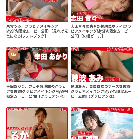
東雲うみ、グラビアメイキング
志田音々の爽やか超絶美ボディ!グラ
MySPA!限定ムービー公開!【見れば元
ビアメイキングMySPA!限定ムービー
気になる!フォトブック】
公開!【旬撮ガール】
3位
幸田あかり、フェチ感満載のグラビ
穂波あみ、自由自在のポーズを披露!
アを披露!グラビアメイキングMySPA!
グラビアメイキングMySPA!限定ムー
限定ムービー公開!【グラビアン魂】
ビー公開!【グラビアン魂】