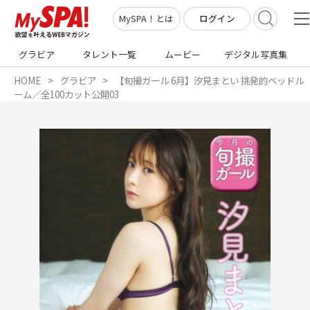
ログイン
MySPA！とは
グラビア
タレント一覧
ムービー
デジタル写真集
HOME
グラビア
【旬撮ガール 6月】汐見まとい 挑発的ベッドル
ーム／全100カット公開03