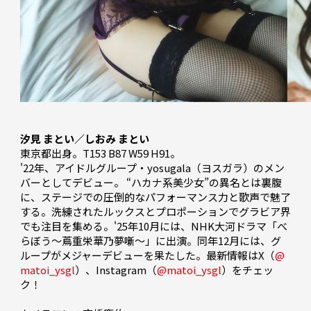
汐見 まとい／しおみ まとい
東京都出身。T153 B87 W59 H91。

'22年、アイドルグループ・yosugala（ヨスガラ）のメン
バーとしてデビュー。 “ハカナ系美少女”の異名とは裏腹
に、ステージでの圧倒的なパフォーマンス力と歌声で魅了
する。洗練されたルックスとプロポーションでグラビア界
でも注目を集める。'25年10月には、NHK大河ドラマ「べ
らぼう〜蔦重栄華乃夢噺〜」に出演。同年12月には、グ
ループがメジャーデビューを果たした。最新情報はX（
@
matoi_ysgl
）、Instagram（
@matoi_ysgl
）をチェッ
ク！
