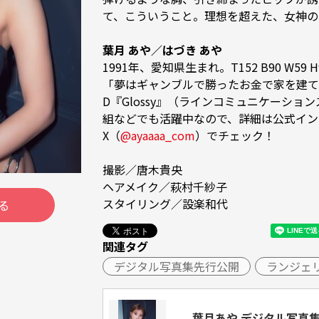
て、こういうこと。理想を超えた、女神の
葉月 あや／はづき あや
1991年、愛知県生まれ。T152 B90 W59 H
「夢はギャンブルで勝ったお金で家を建て
D『Glossy』（ラインコミュニケーショ
組などでも活躍中なので、詳細は公式イン
X（
@ayaaaa_com
）でチェック！

撮影／唐木貴央

ヘアメイク／萩村千紗子

スタイリング／設楽和代
る
関連タグ
デジタル写真集先行公開
ランジェ
葉月あや デジタル写真