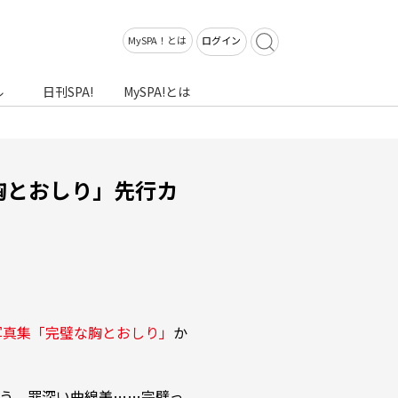
MySPA！とは
ログイン
ル
日刊SPA!
MySPA!とは
胸とおしり」先行カ
写真集「完璧な胸とおしり」
か
う、罪深い曲線美……完璧っ