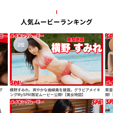
人気ムービーランキング
2位
グ
横野すみれ、爽やかな曲線美を披露。グラビアメイキ
東雲
ングMySPA!限定ムービー公開!【美女地図】
開!