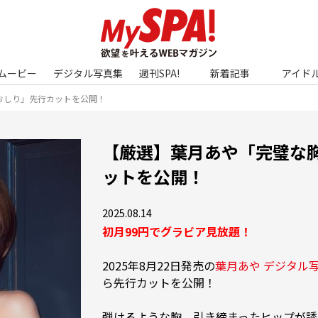
ムービー
デジタル写真集
週刊SPA!
新着記事
アイド
おしり」先行カットを公開！
【厳選】葉月あや「完璧な
ットを公開！
2025.08.14
初月99円でグラビア見放題！
2025年8月22日発売の
葉月あや デジタル
ら先行カットを公開！

弾けるような胸、引き締まったヒップが誘