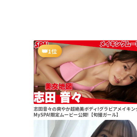
1位
志田音々の爽やか超絶美ボディ!グラビアメイキン
MySPA!限定ムービー公開!【旬撮ガール】