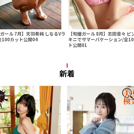
ガール 7月】天羽希純 しなるVラ
【旬撮ガール 8月】志田音々 ピ
全100カット公開04
キニでサマーバケーション/全10
ト公開01
新着