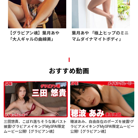
【グラビアン魂】葉月あや
葉月あや 「極上ヒップのミニ
「大人ギャルの曲線美」
マムダイナマイトボディ」
おすすめ動画
三田悠貴、こぼれ落ちそうな美バスト
穂波あみ、自由自在のポーズを披露!グ
披露!グラビアメイキングMySPA!限定
ラビアメイキングMySPA!限定ムービー
ムービー公開!【グラビアン魂】
公開!【グラビアン魂】