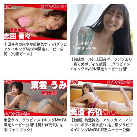
志田音々の爽やか超絶美ボディ!グラビ
アメイキングMySPA!限定ムービー公
開!【旬撮ガール】
【旬撮ガール】志田音々、ランジェリ
ー姿で美ボディを披露......グラビアメ
イキングMySPA!限定ムービー公開!
東雲うみ、グラビアメイキングMySPA!
【動画】美澄衿依、アメリカン・マシ
限定ムービー公開!【見れば元気にな
ュマロボディ解き放つ!推し撮グラビア
る!フォトブック】
メイキングMySPA!限定ムービー公開