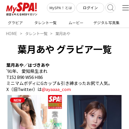
ログイン
MySPA！とは
グラビア
タレント一覧
ムービー
デジタル写真集
HOME
タレント一覧
葉月あや
葉月あや グラビア一覧
葉月あや／はづきあや
'91年、 愛知県生まれ

T152 B90 W56 H86

ミニマムボディにGカップ＆引き締まったお尻で人気。

X（旧Twitter）は
@ayaaaa_com