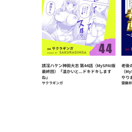
誘淫ハケン神田大志 第44話（MySPA!版
老後
最終回）「温かいと...ドキドキします
（M
ね」
やり
サクラギンガ
齋藤邦