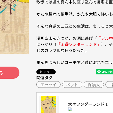
散歩では道の真ん中に座り込んで帰宅を拒
かたや臆病で慎重派、かたや大胆で怖いも
そんな真逆の二匹との生活は、ちょっと大
漫画家まんきつが、お酒に逃げ（
『アル中
にハマり（
『湯遊ワンダーランド』
）、そ
とのカラフルな日々だった。

まんきつらしいユーモアと愛に溢れたエッ
る
関連タグ
エッセイ
ペット
保護犬
犬々ワンダーランド 1