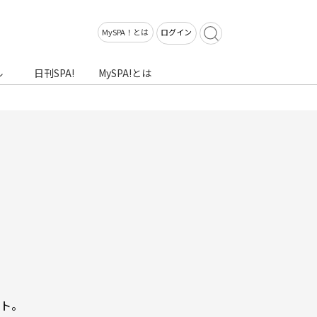
MySPA！とは
ログイン
ル
日刊SPA!
MySPA!とは
ト。
