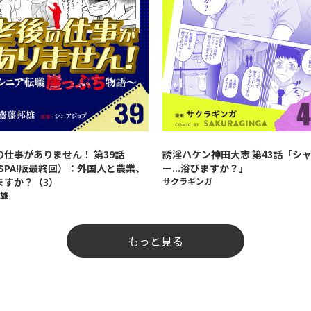
の仕事がありません！ 第39話
誘淫ハケン神田大志 第43話「シ
ySPA!版最終回）：外国人と農業、
ー...浴びますか？」
ますか？（3）
サクラギンガ
雄
もっと見る