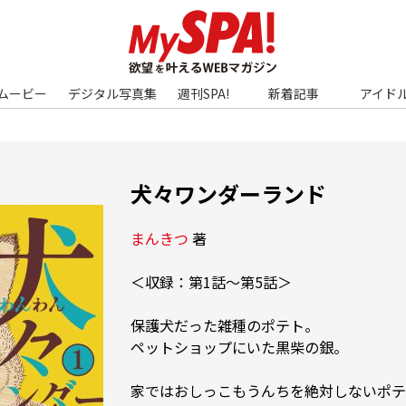
ムービー
デジタル写真集
週刊SPA!
新着記事
アイド
犬々ワンダーランド
まんきつ
 著 
＜収録：第1話～第5話＞

保護犬だった雑種のポテト。

ペットショップにいた黒柴の銀。

家ではおしっこもうんちを絶対しないポテ