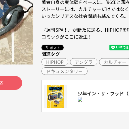
著者自身の実体験をベースに、'96年と現
ストーリーには、カルチャーだけではなく
いったシリアスな社会問題も絡んでくる。

『週刊SPA！』が新たに送る、HIPHOP
コミックがここに誕生！　
関連タグ
HIPHOP
アングラ
カルチャー
ドキュメンタリー
る
少年イン・ザ・フッド（