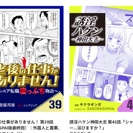
の仕事がありません！ 第39話
誘淫ハケン神田大志 第43話「シ
ySPA!版最終回）：外国人と農業、
ー...浴びますか？」