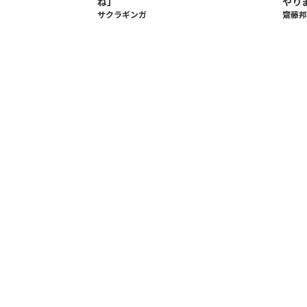
ね」
やり
サクラギンガ
齋藤邦