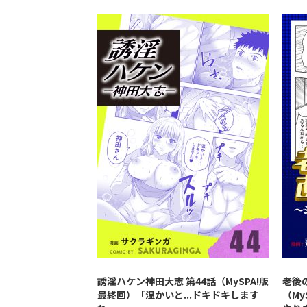
誘淫ハケン神田大志 第44話（MySPA!版
老後
最終回）「温かいと...ドキドキします
（M