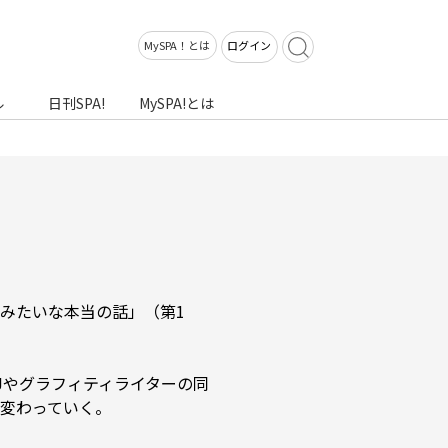
MySPA！とは
ログイン
ル
日刊SPA!
MySPA!とは
みたいな本当の話」（第1
Jやグラフィティライターの同
っていく――。
