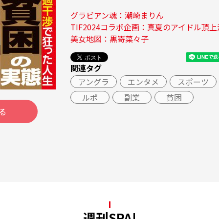
グラビアン魂：潮崎まりん
TIF2024コラボ企画：真夏のアイドル頂
美女地図：黒嵜菜々子
関連タグ
アングラ
エンタメ
スポーツ
ルポ
副業
貧困
る
週刊SPA!