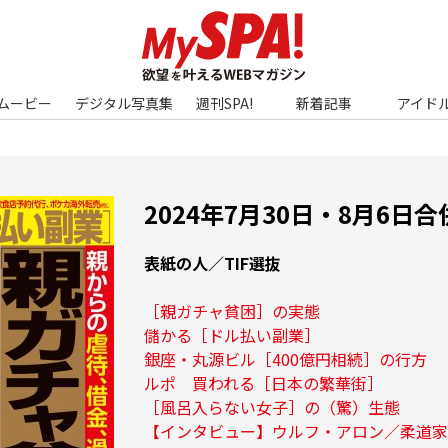
ムービー
デジタル写真集
週刊SPA!
新着記事
アイド
2024年7月30日・8月6日合
表紙の人／TIF選抜
［親ガチャ貧困］の実態
儲かる［ドル払い副業］
銀座・丸源ビル［400億円相続］の行方
ルポ　買われる［日本の繁華街］
［風呂入らない女子］の（驚）生態
【インタビュー】ウルフ・アロン／柔道家