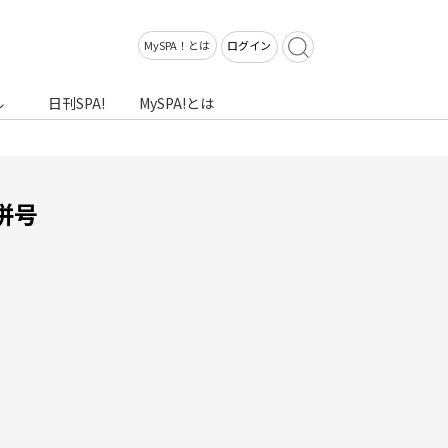
MySPA！とは
ログイン
ル
日刊SPA!
MySPA!とは
併号