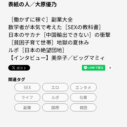
表紙の人／大原優乃
［働かずに稼ぐ］副業大全

数学者が本気で考えた［SEXの教科書］

日本のサカナ［中国輸出できない］の衝撃

［貧困子育て世帯］地獄の夏休み

ルポ［日本の絶望団地］

【インタビュー】美奈子／ビッグマミィ
関連タグ
SEX
エロ
エンタメ
ライフ
ルポ
仕事
副業
国際
貧困