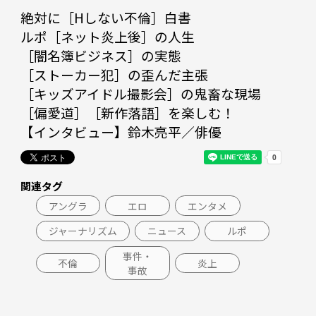
絶対に［Hしない不倫］白書

ルポ［ネット炎上後］の人生

［闇名簿ビジネス］の実態

［ストーカー犯］の歪んだ主張

［キッズアイドル撮影会］の鬼畜な現場

［偏愛道］［新作落語］を楽しむ！

【インタビュー】鈴木亮平／俳優
関連タグ
アングラ
エロ
エンタメ
ジャーナリズム
ニュース
ルポ
事件・
不倫
炎上
事故