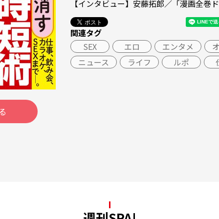
【インタビュー】安藤拓郎／「漫画全巻ド
関連タグ
SEX
エロ
エンタメ
ニュース
ライフ
ルポ
る
週刊SPA!