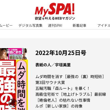
ムービー
デジタル写真集
週刊SPA!
新着記事
アイド
2022年10月25日号
表紙の人／宇垣美里
ムダ時間を消す［最強の（裏）時短術］

第3回サウナ大賞

五輪汚職「森ルート」を暴く！

高級住宅街で［地上げトラブル］最前線

［絶倫老人］の枯れない性事情

ルポ［新しい家族］の肖像
