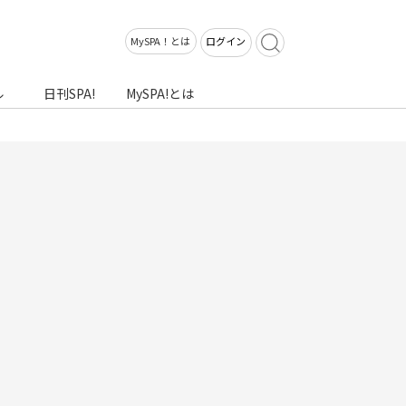
MySPA！とは
ログイン
ル
日刊SPA!
MySPA!とは