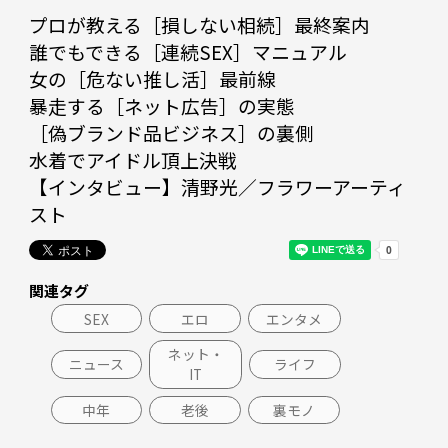
プロが教える［損しない相続］最終案内

誰でもできる［連続SEX］マニュアル

女の［危ない推し活］最前線

暴走する［ネット広告］の実態

［偽ブランド品ビジネス］の裏側

水着でアイドル頂上決戦

【インタビュー】清野光／フラワーアーティ
スト
関連タグ
SEX
エロ
エンタメ
ネット・
ニュース
ライフ
IT
中年
老後
裏モノ