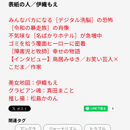
表紙の人／伊織もえ
みんなバカになる［デジタル洗脳］の恐怖
［令和の暴走族］の肖像
不気味な［名ばかりホテル］が急増中
ゴミを拾う覆面ヒーローに密着
［障害児と牧師］幸せの物語
【インタビュー】鳥居みゆき／お笑い芸人×
こだま／作家
美女地図：伊織もえ
グラビアン魂：真田まこと
推し撮：松島かのん
関連タグ
アングラ
ジャーナリズム
トラブル