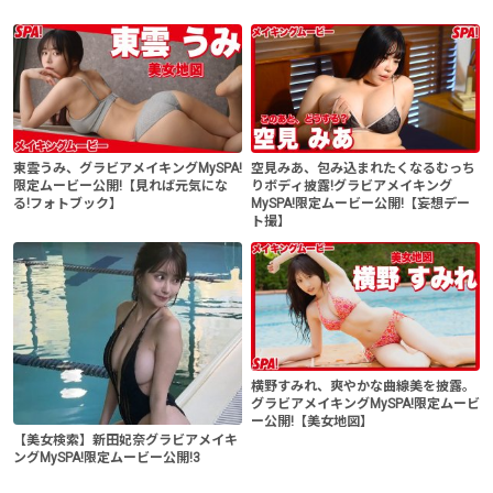
東雲うみ、グラビアメイキングMySPA!
空見みあ、包み込まれたくなるむっち
限定ムービー公開!【見れば元気にな
りボディ披露!グラビアメイキング
る!フォトブック】
MySPA!限定ムービー公開!【妄想デー
ト撮】
横野すみれ、爽やかな曲線美を披露。
グラビアメイキングMySPA!限定ムービ
ー公開!【美女地図】
【美女検索】新田妃奈グラビアメイキ
ングMySPA!限定ムービー公開!3