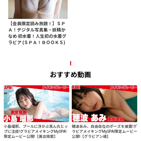
【会員限定読み放題！】ＳＰ
Ａ！デジタル写真集・妖精か
なめ 初水着！人生初の水着グ
ラビア (ＳＰＡ！ＢＯＯＫＳ)
おすすめ動画
小島瑠那、プールに浮かぶ真ん丸ヒッ
穂波あみ、自由自在のポーズを披露!グ
プに注目!グラビアメイキングMySPA!
ラビアメイキングMySPA!限定ムービー
限定ムービー公開!【美女検索】
公開!【グラビアン魂】