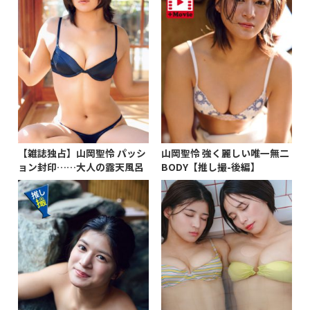
【雑誌独占】山岡聖怜 パッシ
山岡聖怜 強く麗しい唯一無二
ョン封印……大人の露天風呂
BODY【推し撮-後編】