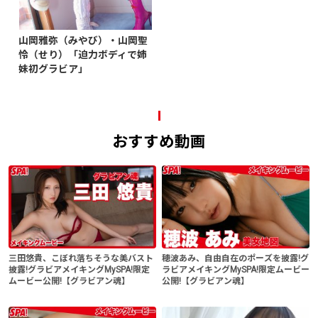
山岡雅弥（みやび）・山岡聖
怜（せり）「迫力ボディで姉
妹初グラビア」
おすすめ動画
三田悠貴、こぼれ落ちそうな美バスト
穂波あみ、自由自在のポーズを披露!グ
披露!グラビアメイキングMySPA!限定
ラビアメイキングMySPA!限定ムービー
ムービー公開!【グラビアン魂】
公開!【グラビアン魂】