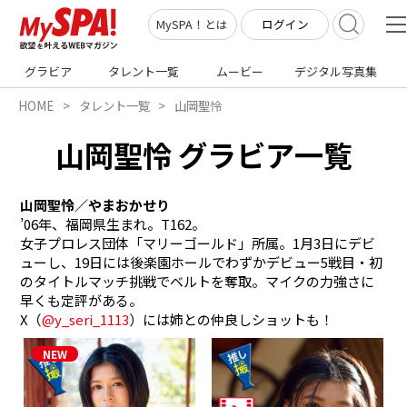
ログイン
MySPA！とは
グラビア
タレント一覧
ムービー
デジタル写真集
HOME
タレント一覧
山岡聖怜
山岡聖怜 グラビア一覧
山岡聖怜／やまおかせり
’06年、福岡県生まれ。T162。

女子プロレス団体「マリーゴールド」所属。1月3日にデビ
ューし、19日には後楽園ホールでわずかデビュー5戦目・初
のタイトルマッチ挑戦でベルトを奪取。マイクの力強さに
早くも定評がある。

X（
@y_seri_1113
）には姉との仲良しショットも！