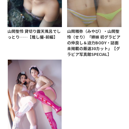
山岡聖怜 貸切り露天風呂でし
山岡雅弥（みやび）・山岡聖
っとり……【推し撮-前編】
怜（せり）「姉妹 初グラビア
の仲良し＆迫力BODY・誌面
未掲載の厳選30カット」【グ
ラビア写真館SPECIAL】