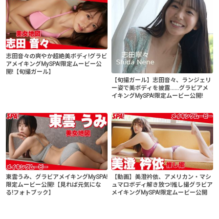
志田音々の爽やか超絶美ボディ!グラビ
アメイキングMySPA!限定ムービー公
開!【旬撮ガール】
【旬撮ガール】志田音々、ランジェリ
ー姿で美ボディを披露......グラビアメ
イキングMySPA!限定ムービー公開!
東雲うみ、グラビアメイキングMySPA!
【動画】美澄衿依、アメリカン・マシ
限定ムービー公開!【見れば元気にな
ュマロボディ解き放つ!推し撮グラビア
る!フォトブック】
メイキングMySPA!限定ムービー公開