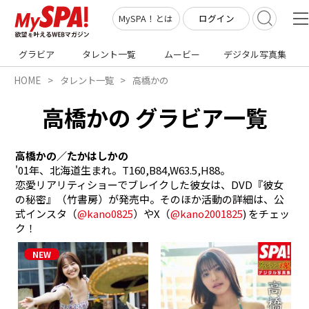
ログイン
MySPA！とは
グラビア
タレント一覧
ムービー
デジタル写真集
HOME
タレント一覧
高橋かの
高橋かの グラビア一覧
高橋かの／たかはしかの
'01年、北海道生まれ。T160,B84,W63.5,H88。

恋愛リアリティショーでブレイクした彼女は、DVD『彼女
の秘密』（竹書房）が発売中。そのほか活動の詳細は、公
式インスタ（
@kano0825
）やX（
@kano2001825
) をチェッ
ク！