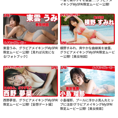
ー姿で美ボディを披露......グラビアメ
イキングMySPA!限定ムービー公開!
東雲うみ、グラビアメイキングMySPA!
横野すみれ、爽やかな曲線美を披露。
限定ムービー公開!【見れば元気にな
グラビアメイキングMySPA!限定ムービ
る!フォトブック】
ー公開!【美女地図】
西野夢菜、グラビアメイキングMySPA!
小島瑠那、プールに浮かぶ真ん丸ヒッ
限定ムービー公開!【妄想デート撮】
プに注目!グラビアメイキングMySPA!
限定ムービー公開!【美女検索】