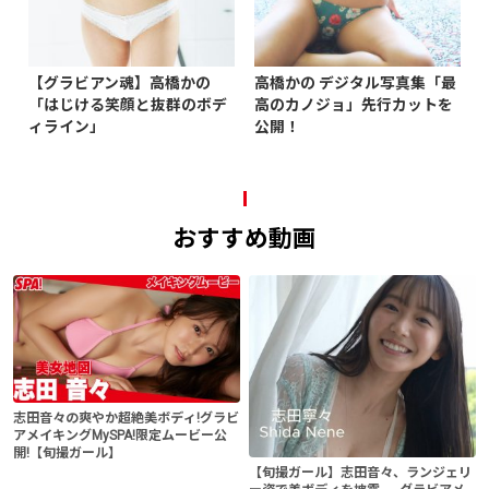
【グラビアン魂】高橋かの
高橋かの デジタル写真集「最
「はじける笑顔と抜群のボデ
高のカノジョ」先行カットを
ィライン」
公開！
おすすめ動画
志田音々の爽やか超絶美ボディ!グラビ
アメイキングMySPA!限定ムービー公
開!【旬撮ガール】
【旬撮ガール】志田音々、ランジェリ