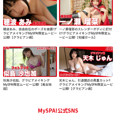
穂波あみ、自由自在のポーズを披露!グ
一ノ瀬瑠菜のスレンダーボディに釘付
ラビアメイキングMySPA!限定ムービー
け!グラビアメイキングMySPA!限定ム
公開!【グラビアン魂】
ービー公開!【旬撮ガール】
似鳥沙也加、グラビアメイキング
天木じゅん、引退間近の貴重カット!!
MySPA!限定ムービー公開!【美女地
グラビアメイキングMySPA!限定ムービ
図】
ー公開!【グラビアン魂】