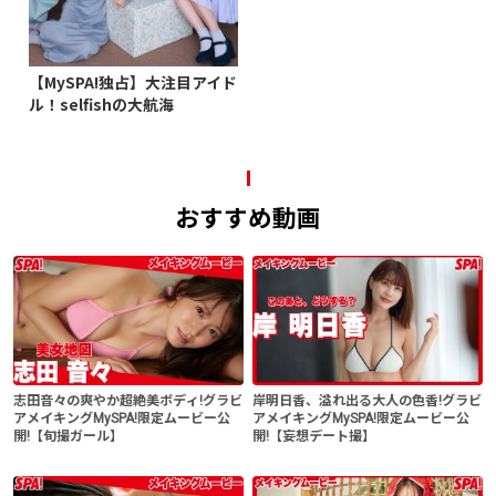
【MySPA!独占】大注目アイド
ル！selfishの大航海
おすすめ動画
志田音々の爽やか超絶美ボディ!グラビ
岸明日香、溢れ出る大人の色香!グラビ
アメイキングMySPA!限定ムービー公
アメイキングMySPA!限定ムービー公
開!【旬撮ガール】
開!【妄想デート撮】