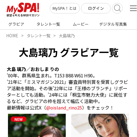
ログイン
MySPA！とは
グラビア
タレント一覧
ムービー
デジタル写真集
HOME
タレント一覧
大島璃乃
大島璃乃 グラビア一覧
大島 璃乃／おおしま りの
’00年、群馬県生まれ。T153 B88 W61 H90。

’21年に「ミスマガジン2021」審査員特別賞を受賞しグラビ
ア活動を開始。その後’22年には『王様のブランチ』リポー
ターとしても活動。’24年には「桐生市魅力大使」に就任す
るなど、グラビアの枠を超えて幅広く活動中。

最新情報は公式X（
@oisland_rino25
）をチェック！