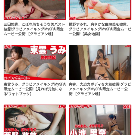
三田悠貴、こぼれ落ちそうな美バスト
横野すみれ、爽やかな曲線美を披露。
披露!グラビアメイキングMySPA!限定
グラビアメイキングMySPA!限定ムービ
ムービー公開!【グラビアン魂】
ー公開!【美女地図】
東雲うみ、グラビアメイキングMySPA!
爽香、大迫力ボディを大胆披露!グラビ
限定ムービー公開!【見れば元気にな
アメイキングMySPA!限定ムービー公
る!フォトブック】
開!【グラビアン魂】