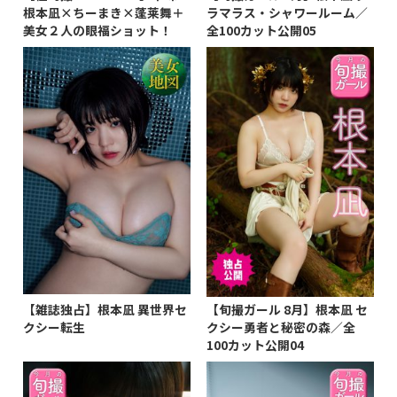
根本凪×ちーまき×蓬莱舞＋
ラマラス・シャワールーム／
美女２人の眼福ショット！
全100カット公開05
【雑誌独占】根本凪 異世界セ
【旬撮ガール 8月】根本凪 セ
クシー転生
クシー勇者と秘密の森／全
100カット公開04