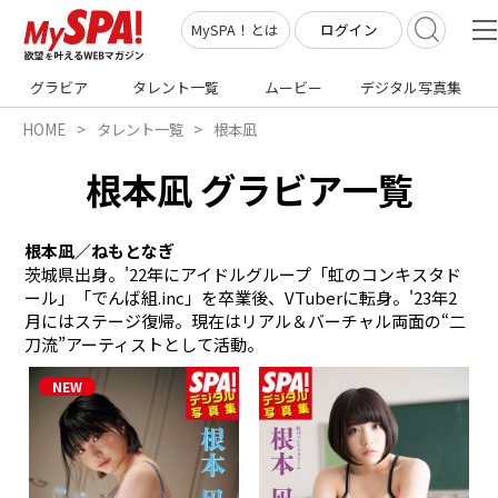
ログイン
MySPA！とは
グラビア
タレント一覧
ムービー
デジタル写真集
HOME
タレント一覧
根本凪
根本凪 グラビア一覧
根本凪／ねもとなぎ
茨城県出身。'22年にアイドルグループ「虹のコンキスタド
ール」「でんば組.inc」を卒業後、VTuberに転身。'23年2
月にはステージ復帰。現在はリアル＆バーチャル両面の“二
刀流”アーティストとして活動。