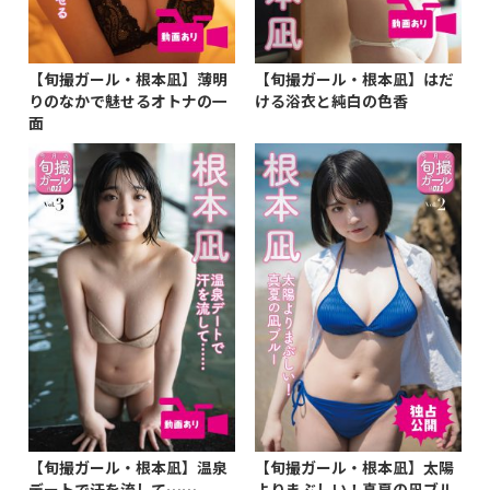
【旬撮ガール・根本凪】薄明
【旬撮ガール・根本凪】はだ
りのなかで魅せるオトナの一
ける浴衣と純白の色香
面
【旬撮ガール・根本凪】温泉
【旬撮ガール・根本凪】太陽
デートで汗を流して……
よりまぶしい！真夏の凪ブル