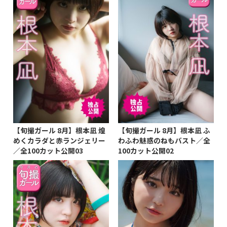
【旬撮ガール 8月】根本凪 煌
【旬撮ガール 8月】根本凪 ふ
めくカラダと赤ランジェリー
わふわ魅惑のねもバスト／全
／全100カット公開03
100カット公開02