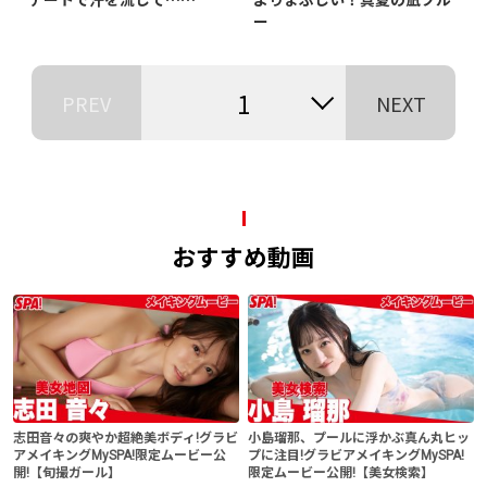
ー
1
PREV
NEXT
おすすめ動画
志田音々の爽やか超絶美ボディ!グラビ
小島瑠那、プールに浮かぶ真ん丸ヒッ
アメイキングMySPA!限定ムービー公
プに注目!グラビアメイキングMySPA!
開!【旬撮ガール】
限定ムービー公開!【美女検索】