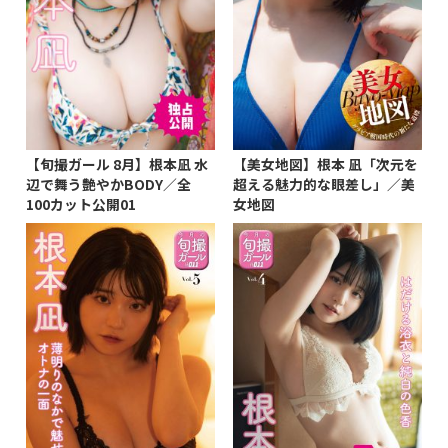
【旬撮ガール 8月】根本凪 水
【美女地図】根本 凪「次元を
辺で舞う艶やかBODY／全
超える魅力的な眼差し」／美
100カット公開01
女地図