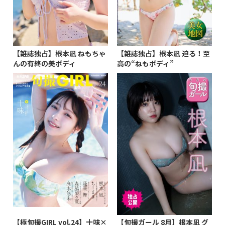
【雑誌独占】根本凪 ねもちゃ
【雑誌独占】根本凪 迫る！至
んの有終の美ボディ
高の“ねもボディ”
【極旬撮GIRL vol.24】十味×
【旬撮ガール 8月】根本凪 グ