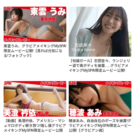
東雲うみ、グラビアメイキングMySPA!
限定ムービー公開!【見れば元気にな
る!フォトブック】
【旬撮ガール】志田音々、ランジェリ
ー姿で美ボディを披露......グラビアメ
イキングMySPA!限定ムービー公開!
【動画】美澄衿依、アメリカン・マシ
穂波あみ、自由自在のポーズを披露!グ
ュマロボディ解き放つ!推し撮グラビア
ラビアメイキングMySPA!限定ムービー
メイキングMySPA!限定ムービー公開
公開!【グラビアン魂】