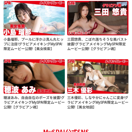
小島瑠那、プールに浮かぶ真ん丸ヒッ
三田悠貴、こぼれ落ちそうな美バスト
プに注目!グラビアメイキングMySPA!
披露!グラビアメイキングMySPA!限定
限定ムービー公開!【美女検索】
ムービー公開!【グラビアン魂】
穂波あみ、自由自在のポーズを披露!グ
三木優彩、しなやかにゃんこに変身!グ
ラビアメイキングMySPA!限定ムービー
ラビアメイキングMySPA!限定ムービー
公開!【グラビアン魂】
公開!【美女地図】