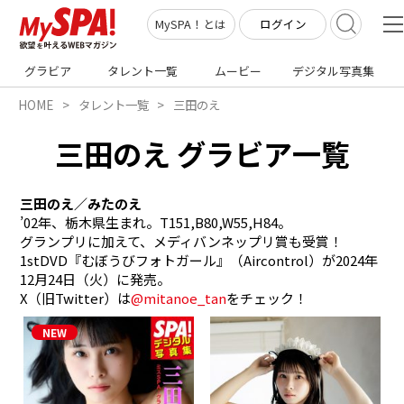
ログイン
MySPA！とは
グラビア
タレント一覧
ムービー
デジタル写真集
HOME
タレント一覧
三田のえ
三田のえ グラビア一覧
三田のえ／みたのえ
’02年、栃木県生まれ。T151,B80,W55,H84。

グランプリに加えて、メディバンネップリ賞も受賞！
1stDVD『むぼうびフォトガール』（Aircontrol）が2024年
12月24日（火）に発売。

X（旧Twitter）は
@mitanoe_tan
をチェック！