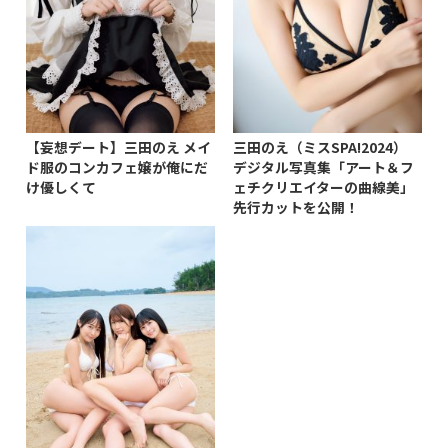
【妄想デート】三田のえ メイ
三田のえ（ミスSPA!2024）
ド服のコンカフェ嬢が俺にだ
デジタル写真集「アート＆フ
け優しくて
ェチクリエイターの曲線美」
先行カットを公開！