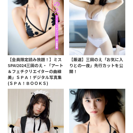
【会員限定読み放題！】ミス
【厳選】三田のえ「お気に入
SPA!2024三田のえ・「アート
りとの一夜」先行カットを公
＆フェチクリエイターの曲線
開！
美」ＳＰＡ！デジタル写真集
(ＳＰＡ！ＢＯＯＫＳ)