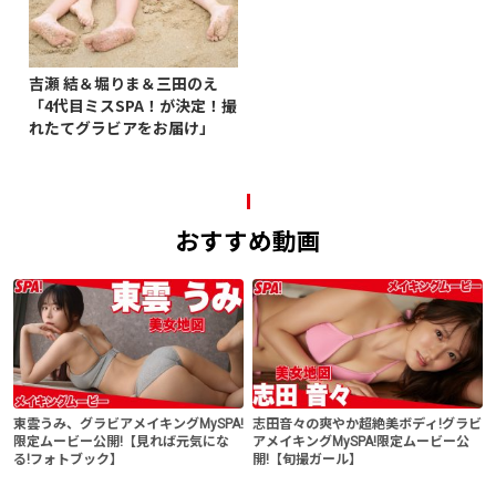
吉瀬 結＆堀りま＆三田のえ
「4代目ミスSPA！が決定！撮
れたてグラビアをお届け」
おすすめ動画
東雲うみ、グラビアメイキングMySPA!
志田音々の爽やか超絶美ボディ!グラビ
限定ムービー公開!【見れば元気にな
アメイキングMySPA!限定ムービー公
る!フォトブック】
開!【旬撮ガール】