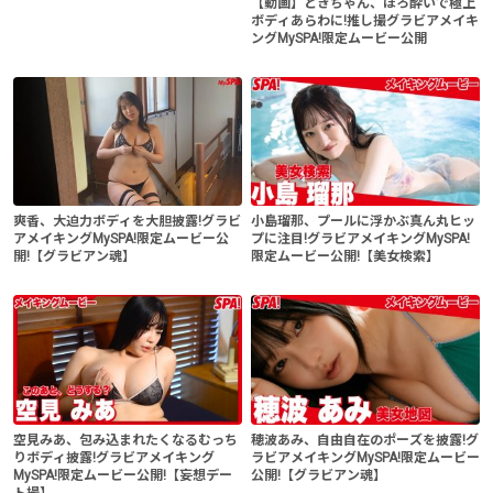
【動画】ときちゃん、ほろ酔いで極上
ボディあらわに!推し撮グラビアメイキ
ングMySPA!限定ムービー公開
爽香、大迫力ボディを大胆披露!グラビ
小島瑠那、プールに浮かぶ真ん丸ヒッ
アメイキングMySPA!限定ムービー公
プに注目!グラビアメイキングMySPA!
開!【グラビアン魂】
限定ムービー公開!【美女検索】
空見みあ、包み込まれたくなるむっち
穂波あみ、自由自在のポーズを披露!グ
りボディ披露!グラビアメイキング
ラビアメイキングMySPA!限定ムービー
MySPA!限定ムービー公開!【妄想デー
公開!【グラビアン魂】
ト撮】