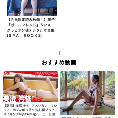
【会員限定読み放題！】舞子
「ガールフレンド」ＳＰＡ！
グラビアン魂デジタル写真集
(ＳＰＡ！ＢＯＯＫＳ)
おすすめ動画
【動画】美澄衿依、アメリカン・マシ
ュマロボディ解き放つ!推し撮グラビア
メイキングMySPA!限定ムービー公開