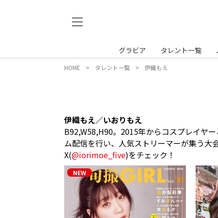
グラビア
タレント一覧
HOME
タレント一覧
伊織もえ
伊織もえ／いおりもえ
B92,W58,H90。2015年からコスプ
ム配信を行い、人気ストリーマーが集う大会
X(
@iorimoe_five
)をチェック！