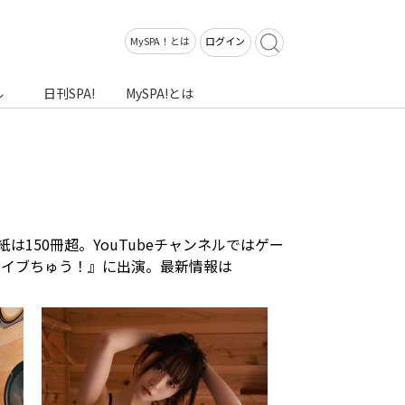
MySPA！とは
ログイン
ル
日刊SPA!
MySPA!とは
は150冊超。YouTubeチャンネルではゲー
ライブちゅう！』に出演。最新情報は