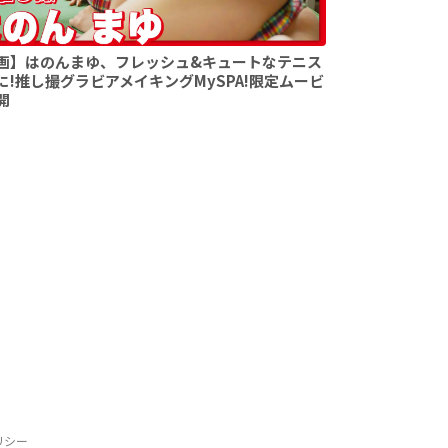
画】はのんまゆ、フレッシュ&キュートなテニス
に!推し撮グラビアメイキングMySPA!限定ムービ
開
リシー