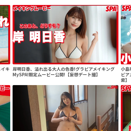
メイキ
岸明日香、溢れ出る大人の色香!グラビアメイキング
小島
MySPA!限定ムービー公開!【妄想デート撮】
ビア
索】