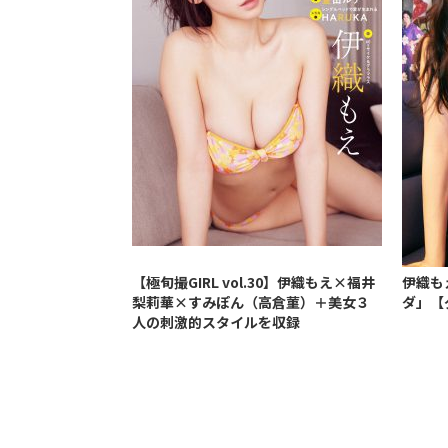
【極旬撮GIRL vol.30】伊織もえ×福井
伊織も
梨莉華×すみぽん（高倉菫）＋美女３
ダ」【
人の刺激的スタイルを収録