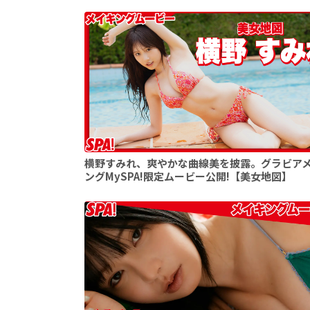
横野すみれ、爽やかな曲線美を披露。グラビア
ングMySPA!限定ムービー公開!【美女地図】