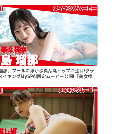
瑠那、プールに浮かぶ真ん丸ヒップに注目!グラ
メイキングMySPA!限定ムービー公開!【美女検