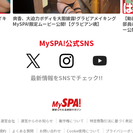
イキ
爽香、大迫力ボディを大胆披露!グラビアメイキング
【動
】
MySPA!限定ムービー公開!【グラビアン魂】
部員
ー公
運営会社
運営からのお知らせ
著作権について
特定商取引法に基づく表記
規約
よくある質問
お問い合わせ
Cookie使用について
プライバシーポ