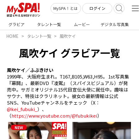
ログイン
MySPA！とは
グラビア
タレント一覧
ムービー
デジタル写真集
HOME
タレント一覧
風吹ケイ
風吹ケイ グラビア一覧
風吹ケイ／ふぶきけい
1999年、 大阪府生まれ。T167,B105,W63,H95。 1st写真集
『幕開』、最新DVD『凌駕』（スパイスビジュアル）が発
売中。サガミオリジナル15代目宣伝大使に就任中。趣味は
サウナ、特技はクラリネット。彼女の最新情報は公式
SNS、YouTubeチャンネルをチェック （X：
@kei_fubuki_
）、
（
https://www.youtube.com/@fubukikei
）