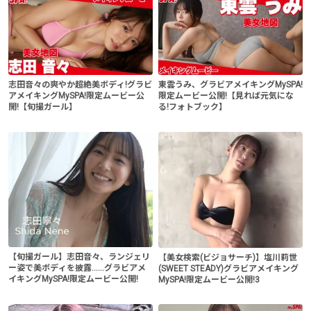
志田音々の爽やか超絶美ボディ!グラビ
東雲うみ、グラビアメイキングMySPA!
アメイキングMySPA!限定ムービー公
限定ムービー公開!【見れば元気にな
開!【旬撮ガール】
る!フォトブック】
【旬撮ガール】志田音々、ランジェリ
【美女検索(ビジョサーチ)】塩川莉世
ー姿で美ボディを披露......グラビアメ
(SWEET STEADY)グラビアメイキング
イキングMySPA!限定ムービー公開!
MySPA!限定ムービー公開!3