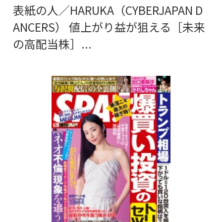
表紙の人／HARUKA（CYBERJAPAN D
ANCERS） 値上がり益が狙える［未来
の高配当株］...