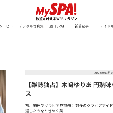
ムービー
デジタル写真集
週刊SPA!
新着記事
アイド
2026年03月
【雑誌独占】木﨑ゆりあ 円熟味
ス
初月99円でグラビア見放題！ 数多のグラビアアイド
選した今をときめく美...