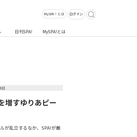
MySPA！とは
ログイン
ル
日刊SPA!
MySPA!とは
09日
を増すゆりあピー
ルが乱立するなか、SPA!が厳