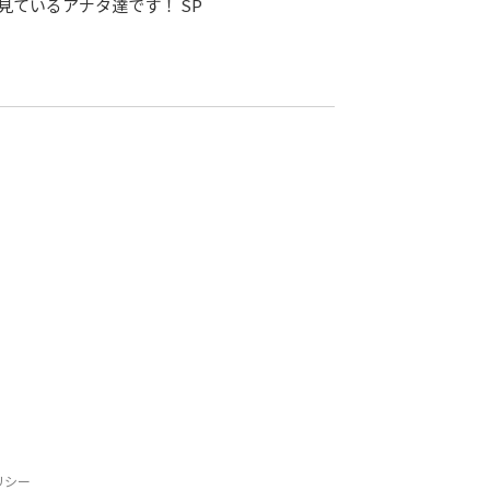
ているアナタ達です！ SP
リシー