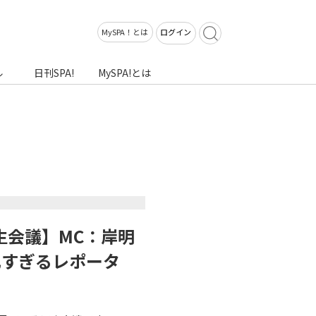
MySPA！とは
ログイン
ル
日刊SPA!
MySPA!とは
生会議】MC：岸明
乳すぎるレポータ