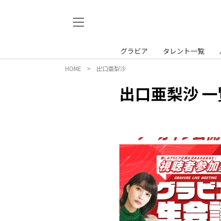
グラビア
タレント一覧
HOME
出口亜梨沙
出口亜梨沙 一