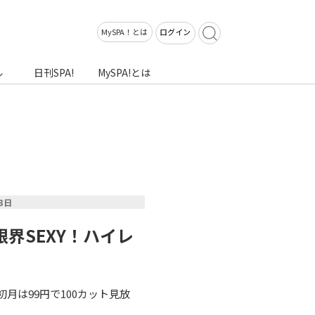
MySPA！とは
ログイン
ル
日刊SPA!
MySPA!とは
13日
界SEXY！ハイレ
初月は99円で100カット見放