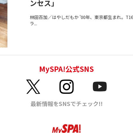
ンセス」
林田百加／はやしだもか '00年、東京都生まれ。T162,B
ラ...