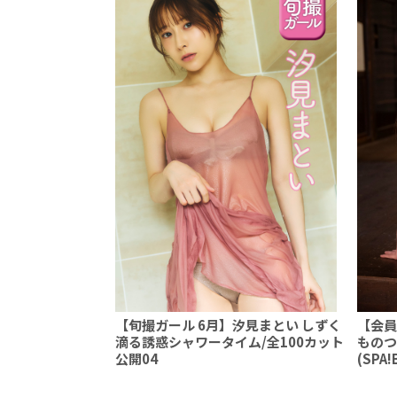
【旬撮ガール 6月】汐見まとい しずく
【会員
滴る誘惑シャワータイム/全100カット
ものつ
公開04
(SPA