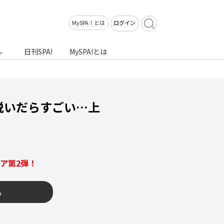
MySPA！とは
ログイン
ル
日刊SPA!
MySPA!とは
脱いだらすごい…上
ア第2弾！
る