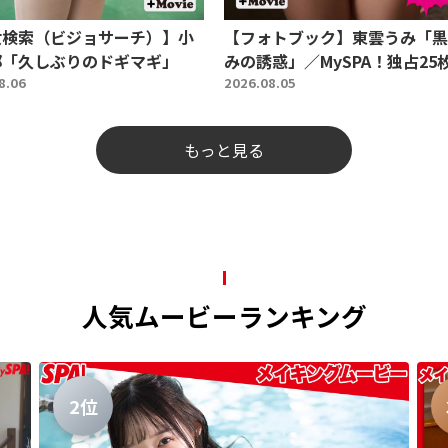
女検索（ビジョサーチ）】小
【フォトブック】東雲うみ「黒
那「久しぶりのドギマギ」
みの誘惑」／MySPA！独占25
8.06
2026.08.05
もっと見る
人気ムービーランキング
2位