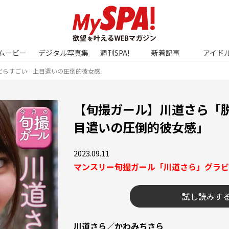
ムービー
デジタル写真集
週刊SPA!
新着記事
アイド
だらすごい…上目遣いの圧倒的彼女感」
【旬撮ガール】川道さら「
目遣いの圧倒的彼女感」
2023.09.11
マンスリー旬撮ガール「川道さら」グラビ
試し読みす
川道さら／かわみちさら