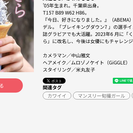
’05年生まれ。千葉県出身。

T157 B89 W62 H86。

『今日、好きになりました。』（ABEMA）に
デル。「ブレイキングダウン7 」の選手
誌グラビアでも大活躍。2023年6 月に
ら」に改名し、今後は女優にもチャレンジ
カメラマン／中山雅文

ヘアメイク／ムロゾノケイト（GiGGLE）

スタイリング／米丸友子
る
関連タグ
カワイイ
マンスリー旬撮ガール