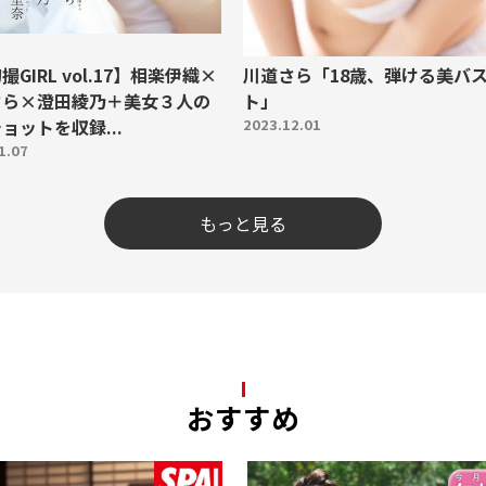
撮GIRL vol.17】相楽伊織×
川道さら「18歳、弾ける美バ
さら×澄田綾乃＋美女３人の
ト」
ョットを収録...
2023.12.01
1.07
もっと見る
おすすめ