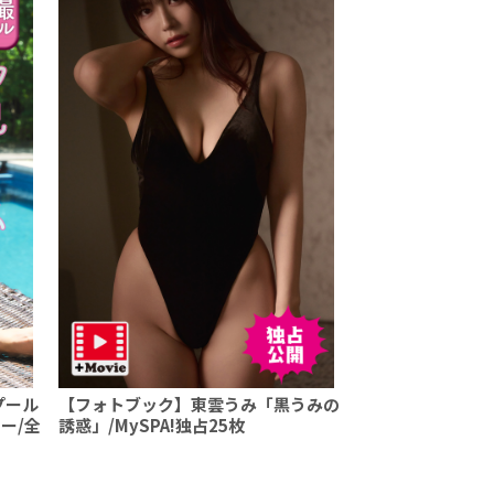
プール
【フォトブック】東雲うみ「黒うみの
ー/全
誘惑」/MySPA!独占25枚