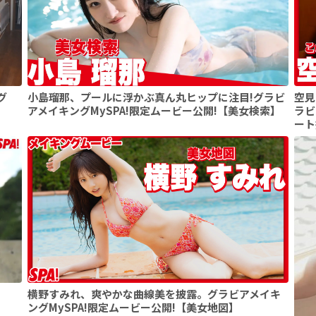
グ
小島瑠那、プールに浮かぶ真ん丸ヒップに注目!グラビ
空見
アメイキングMySPA!限定ムービー公開!【美女検索】
ラビ
ート
横野すみれ、爽やかな曲線美を披露。グラビアメイキ
ングMySPA!限定ムービー公開!【美女地図】