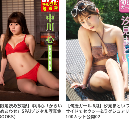
限定読み放題!】中川心「からい
【旬撮ガール 6月】汐見まとい 
めあわせ」SPA!デジタル写真集
サイドでセクシー&ラグジュアリ
!BOOKS)
100カット公開02