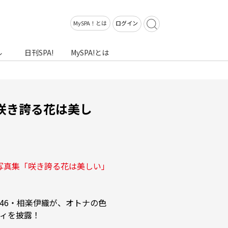
MySPA！とは
ログイン
ル
日刊SPA!
MySPA!とは
咲き誇る花は美し
ル写真集「咲き誇る花は美しい」
46・相楽伊織が、オトナの色
ィを披露！
