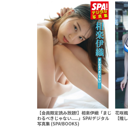
【会員限定読み放題!】相楽伊織「まじ
花咲楓
わるべきじゃない......」SPA!デジタル
【推し
写真集 (SPA!BOOKS)