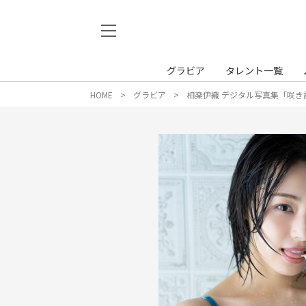
グラビア
タレント一覧
HOME
グラビア
相楽伊織 デジタル写真集「咲