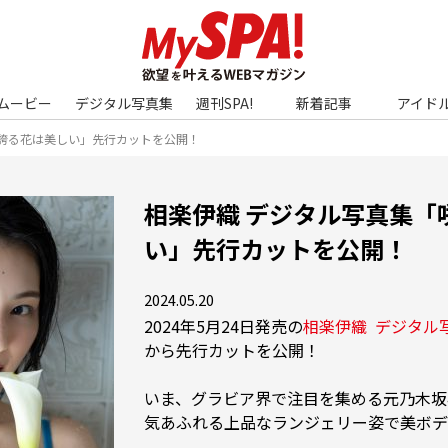
ムービー
デジタル写真集
週刊SPA!
新着記事
アイド
き誇る花は美しい」先行カットを公開！
相楽伊織 デジタル写真集「
い」先行カットを公開！
2024.05.20
2024年5月24日発売の
相楽伊織  デジタ
から先行カットを公開！

いま、グラビア界で注目を集める元乃木坂
気あふれる上品なランジェリー姿で美ボデ