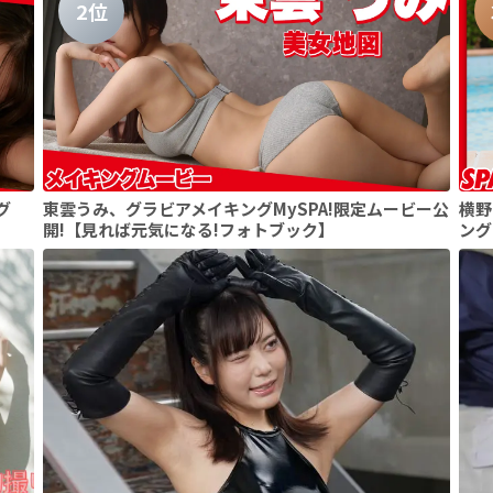
2位
グ
東雲うみ、グラビアメイキングMySPA!限定ムービー公
横野
開!【見れば元気になる!フォトブック】
ング