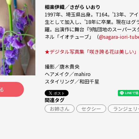
相楽伊織／さがら いおり
1997年、埼玉県出身。T164。'13年、
生として加入し、'18年に卒業。現在は
躍。出演作に舞台『9階団地のスーパースター
ネル「イオチューブ」（
@sagara-iori-tub
★デジタル写真集「咲き誇る花は美しい」
撮影／唐木貴央

ヘアメイク／mahiro

スタイリング／和田千星
る
関連タグ
お姉さん
セクシー
ランジェリ