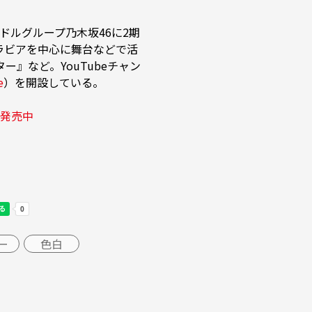
アイドルグループ乃木坂46に2期
グラビアを中心に舞台などで活
』など。YouTubeチャン
e
）を開設している。

発売中
ー
色白