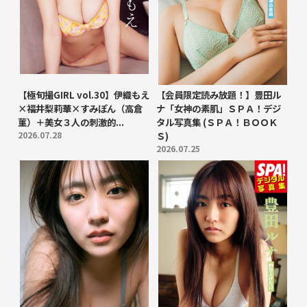
【極旬撮GIRL vol.30】伊織もえ
【会員限定読み放題！】豊田ル
×福井梨莉華×すみぽん（高倉
ナ「女神の素肌」ＳＰＡ！デジ
菫）＋美女３人の刺激的...
タル写真集 (ＳＰＡ！ＢＯＯＫ
2026.07.28
Ｓ)
2026.07.25