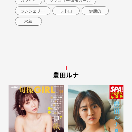
カワイイ
マンスリー旬撮ガール
ランジェリー
レトロ
健康的
水着
豊田ルナ