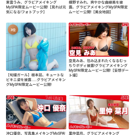
東雲うみ、グラビアメイキング
横野すみれ、爽やかな曲線美を披
MySPA!限定ムービー公開!【見れば元
露。グラビアメイキングMySPA!限定
気になる!フォトブック】
ムービー公開!【美女地図】
3位
空見みあ、包み込まれたくなるむっ
ちりボディ披露!グラビアメイキング
MySPA!限定ムービー公開!【妄想デー
【旬撮ガール】根本凪、キュートな
ト撮】
ビキニ姿を披露......グラビアメイキン
グMySPA!限定ムービー公開!
沖口優奈、写真集メイキングMySPA!
里仲菜月、グラビアメイキング