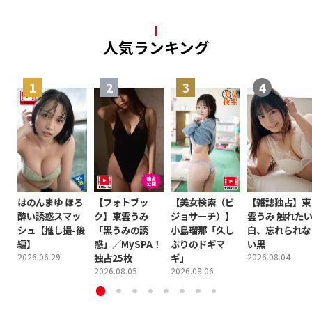
人気ランキング
はのんまゆ ほろ
【フォトブッ
【美女検索（ビ
【雑誌独占】東
酔い誘惑スマッ
ク】東雲うみ
ジョサーチ）】
雲うみ 触れた
シュ【推し撮-後
「黒うみの誘
小島瑠那「久し
白、忘れられな
編】
惑」／MySPA！
ぶりのドギマ
い黒
2026.06.29
独占25枚
ギ」
2026.08.04
2026.08.05
2026.08.06