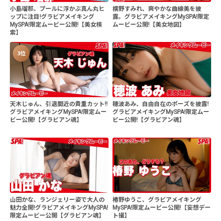
小島瑠那、プールに浮かぶ真ん丸ヒ
横野すみれ、爽やかな曲線美を披
ップに注目!グラビアメイキング
露。グラビアメイキングMySPA!限定
MySPA!限定ムービー公開!【美女検
ムービー公開!【美女地図】
索】
3位
天木じゅん、引退間近の貴重カット!!
穂波あみ、自由自在のポーズを披露!
グラビアメイキングMySPA!限定ムー
グラビアメイキングMySPA!限定ムー
ビー公開!【グラビアン魂】
ビー公開!【グラビアン魂】
山田かな、ランジェリー姿で大人の
椿野ゆうこ、グラビアメイキング
魅力全開!グラビアメイキングMySPA!
MySPA!限定ムービー公開!【妄想デー
限定ムービー公開【グラビアン魂】
ト撮】