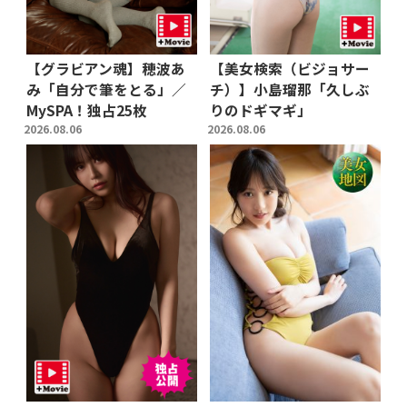
【グラビアン魂】穂波あ
【美女検索（ビジョサー
み「自分で筆をとる」／
チ）】小島瑠那「久しぶ
MySPA！独占25枚
りのドギマギ」
2026.08.06
2026.08.06