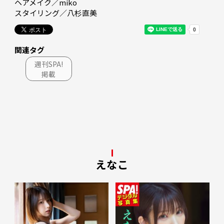
ヘアメイク／miko

スタイリング／八杉直美
関連タグ
週刊SPA!
掲載
えなこ