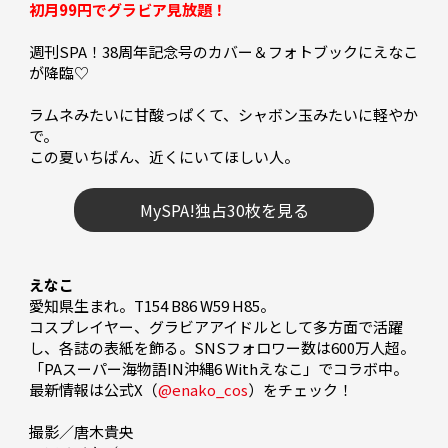
初月99円でグラビア見放題！
週刊SPA！38周年記念号のカバー＆フォトブックにえなこ
が降臨♡

ラムネみたいに甘酸っぱくて、シャボン玉みたいに軽やか
で。

この夏いちばん、近くにいてほしい人――。

MySPA!独占30枚を見る
えなこ
愛知県生まれ。T154 B86 W59 H85。

コスプレイヤー、グラビアアイドルとして多方面で活躍
し、各誌の表紙を飾る。SNSフォロワー数は600万人超。
「PAスーパー海物語IN沖縄6 Withえなこ」でコラボ中。
最新情報は公式X（
@enako_cos
）をチェック！

撮影／唐木貴央
