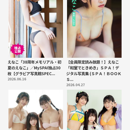
えなこ「38周年メモリアル・初
【会員限定読み放題！】えなこ
夏のえなこ」／MySPA!独占30
「和室でときめき」ＳＰＡ！デ
枚【グラビア写真館SPEC...
ジタル写真集 (ＳＰＡ！ＢＯＯＫ
2026.06.16
Ｓ...
2026.04.27