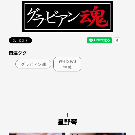
関連タグ
週刊SPA!
グラビアン魂
掲載
星野琴