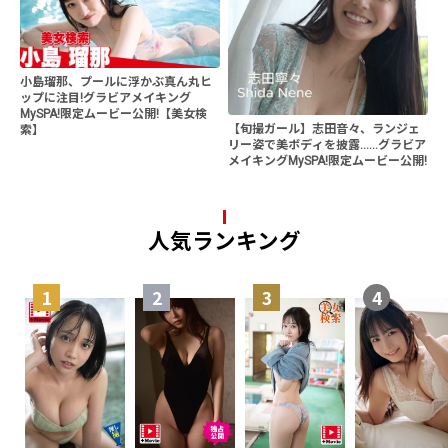
小島瑠那、プールに浮かぶ真ん丸ヒ
ップに注目!グラビアメイキング
MySPA!限定ムービー公開!【美女検
【旬撮ガール】志田音々、ランジェ
索】
リー姿で美ボディを披露......グラビア
メイキングMySPA!限定ムービー公開!
人気ランキング