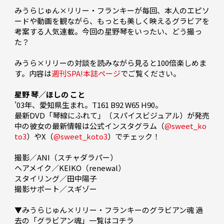
みうらじゅん×リリー・フランキーが毎回、本人のエピソ
ードや動画を観ながら、もっとも美しく映えるグラビアを
考案する人気連載。今回の星野琴をいったい、どう撮っ
た？

みうら×リリーの対談を読みながら見ると100倍楽しめま
す。内容は
週刊SPA!本誌ページ
でご覧ください。

星野 琴／ほしの こと
’03年、愛知県生まれ。T161 B92 W65 H90。

最新DVD「琴線にふれて」（スパイスビジュアル）が発売
中の彼女の最新情報は公式インスタグラム（
@sweet_ko
to3
）やX（
@sweet_koto3
）でチェック！

撮影／ANI（スチャダラパー）

ヘアメイク／KEIKO（renewal）

スタイリング／田中陽子

撮影サポート／スギゾー

▼みうらじゅん×リリー・フランキーのグラビアン魂 過