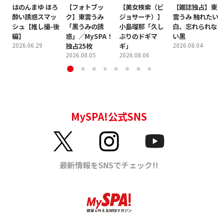
はのんまゆ ほろ
【フォトブッ
【美女検索（ビ
【雑誌独占】東
酔い誘惑スマッ
ク】東雲うみ
ジョサーチ）】
雲うみ 触れた
シュ【推し撮-後
「黒うみの誘
小島瑠那「久し
白、忘れられな
編】
惑」／MySPA！
ぶりのドギマ
い黒
2026.06.29
独占25枚
ギ」
2026.08.04
2026.08.05
2026.08.06