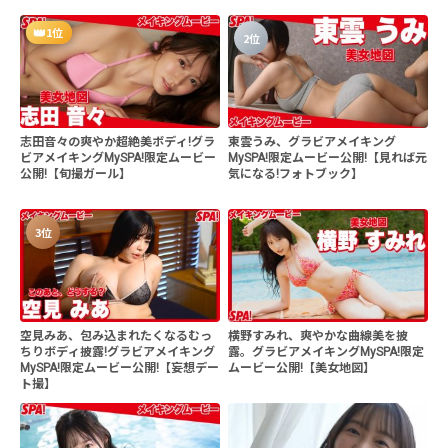
1位
2位
志田音々の爽やか超絶美ボディ!グラ
東雲うみ、グラビアメイキング
ビアメイキングMySPA!限定ムービー
MySPA!限定ムービー公開!【見れば元
公開!【旬撮ガール】
気になる!フォトブック】
3位
空見みあ、包み込まれたくなるむっ
横野すみれ、爽やかな曲線美を披
ちりボディ披露!グラビアメイキング
露。グラビアメイキングMySPA!限定
MySPA!限定ムービー公開!【妄想デー
ムービー公開!【美女地図】
ト撮】