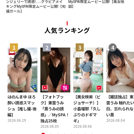
ンジェリーで誘惑!......グラビアメイ
MySPA!限定ムービー公開!【美女地
キングMySPA!限定ムービー公開!【旬
図】
撮ガール】
人気ランキング
はのんまゆ ほろ
【フォトブッ
【美女検索（ビ
【雑誌独占】東
酔い誘惑スマッ
ク】東雲うみ
ジョサーチ）】
雲うみ 触れた
シュ【推し撮-後
「黒うみの誘
小島瑠那「久し
白、忘れられな
編】
惑」／MySPA！
ぶりのドギマ
い黒
2026.06.29
独占25枚
ギ」
2026.08.04
2026.08.05
2026.08.06