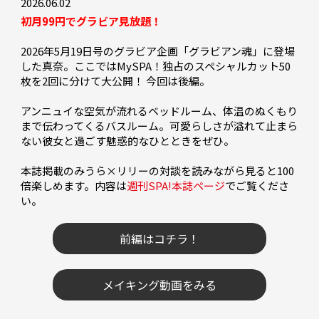
2026.06.02
初月99円でグラビア見放題！
2026年5月19日号のグラビア企画「グラビアン魂」に登場
した真奈。ここではMySPA！独占のスペシャルカット50
枚を2回に分けて大公開！ 今回は後編。

アンニュイな空気が流れるベッドルーム、体温のぬくもり
まで伝わってくるバスルーム。可愛らしさが溢れて止まら
ない彼女と過ごす魅惑的なひとときをぜひ。

本誌掲載のみうら×リリーの対談を読みながら見ると100
倍楽しめます。内容は
週刊SPA!本誌ページ
でご覧くださ
い。

前編はコチラ！
メイキング動画をみる