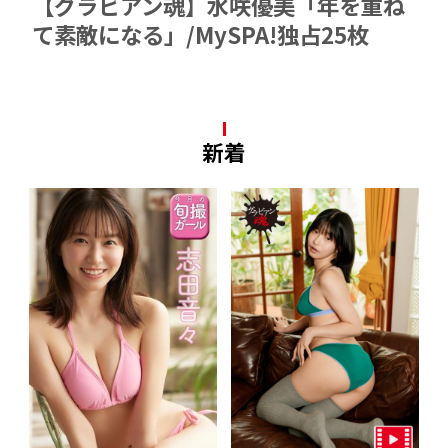
【グラビアン魂】水咲優美「年を重ね
て素敵になる」/MySPA!独占25枚
新着