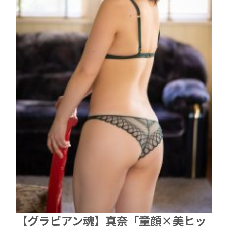
【グラビアン魂】真奈「童顔×美ヒッ