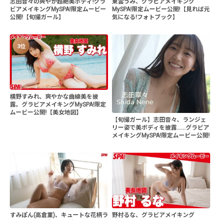
志田音々の爽やか超絶美ボディ!グラ
東雲うみ、グラビアメイキング
ビアメイキングMySPA!限定ムービー
MySPA!限定ムービー公開!【見れば元
公開!【旬撮ガール】
気になる!フォトブック】
3位
横野すみれ、爽やかな曲線美を披
露。グラビアメイキングMySPA!限定
ムービー公開!【美女地図】
【旬撮ガール】志田音々、ランジェ
リー姿で美ボディを披露......グラビア
メイキングMySPA!限定ムービー公開!
すみぽん(高倉菫)、キュートな花柄ラ
野村るな、グラビアメイキング