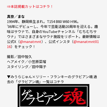
⇒本誌掲載カットはコチラ！
真奈／まな
1994年、静岡県生まれ。T154 B80 W60 H96。

’06年にデビューし、今年で芸能活動20周年を迎える。趣
味はサウナで、自身のYouTubeチャンネル「むちむちサ
ウナ」ではさまざまなサウナ施設をリポート。最新情報は
公式X（
@manatmnt
）、公式インスタ（
@manatmnt01
16
）をチェック！

撮影／田中智久

ヘアメイク／小笠原菜瑠

スタイリング／田中陽子

▼みうらじゅん×リリー・フランキーのグラビアン魂 過