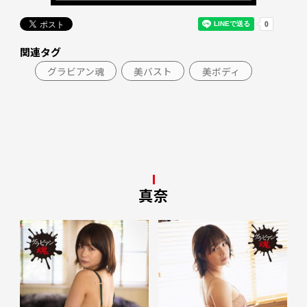
関連タグ
グラビアン魂
美バスト
美ボディ
真奈