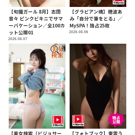
【旬撮ガール 8月】志田
【グラビアン魂】穂波あ
音々 ピンクビキニでサマ
み「自分で筆をとる」／
ーバケーション／全100カ
MySPA！独占25枚
ット公開01
2026.08.06
2026.08.07
【美女検索（ビジョサー
【フォトブック】東雲う