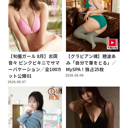
【旬撮ガール 8月】志田
【グラビアン魂】穂波あ
音々 ピンクビキニでサマ
み「自分で筆をとる」／
ーバケーション／全100カ
MySPA！独占25枚
ット公開01
2026.08.06
2026.08.07