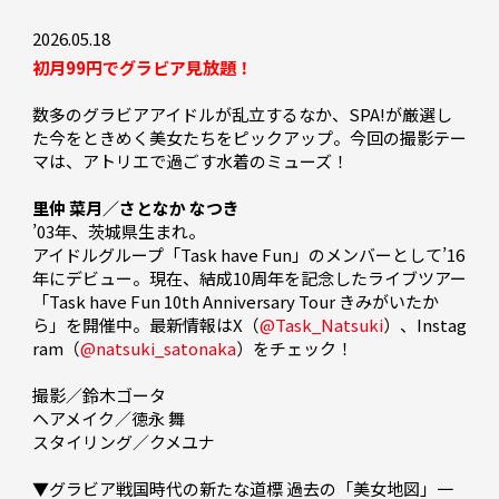
2026.05.18
初月99円でグラビア見放題！
数多のグラビアアイドルが乱立するなか、SPA!が厳選し
た今をときめく美女たちをピックアップ。今回の撮影テー
マは、アトリエで過ごす水着のミューズ！

里仲 菜月／さとなか なつき
’03年、茨城県生まれ。

アイドルグループ「Task have Fun」のメンバーとして’16
年にデビュー。現在、結成10周年を記念したライブツアー
「Task have Fun 10th Anniversary Tour きみがいたか
ら」を開催中。最新情報はX（
@Task_Natsuki
）、Instag
ram（
@natsuki_satonaka
）をチェック！

撮影／鈴木ゴータ

ヘアメイク／徳永 舞

スタイリング／クメユナ

▼グラビア戦国時代の新たな道標 過去の「美女地図」一