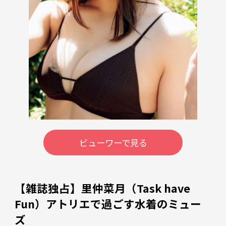
ビューワーで見る
【雑誌独占】里仲菜月（Task have
Fun）アトリエで過ごす水着のミュー
ズ