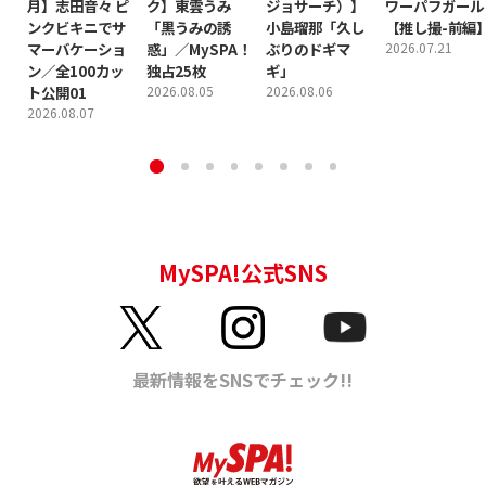
月】志田音々 ピ
ク】東雲うみ
ジョサーチ）】
ワーパフガール
ンクビキニでサ
「黒うみの誘
小島瑠那「久し
【推し撮-前編
マーバケーショ
惑」／MySPA！
ぶりのドギマ
2026.07.21
ン／全100カッ
独占25枚
ギ」
ト公開01
2026.08.05
2026.08.06
2026.08.07