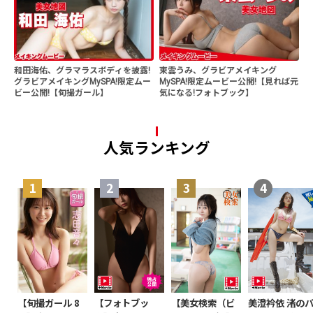
和田海佑、グラマラスボディを披露!
東雲うみ、グラビアメイキング
グラビアメイキングMySPA!限定ムー
MySPA!限定ムービー公開!【見れば元
ビー公開!【旬撮ガール】
気になる!フォトブック】
人気ランキング
【旬撮ガール 8
【フォトブッ
【美女検索（ビ
美澄衿依 渚の