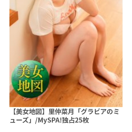
【美女地図】里仲菜月「グラビアのミ
ューズ」/MySPA!独占25枚