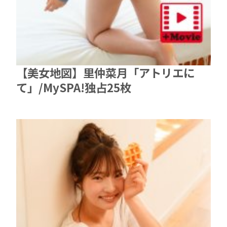
【美女地図】里仲菜月「アトリエに
て」/MySPA!独占25枚