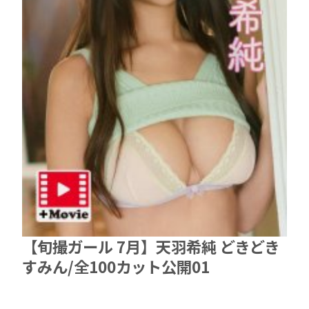
【旬撮ガール 7月】天羽希純 どきどき
すみん/全100カット公開01