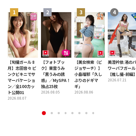
【旬撮ガール 8
【フォトブッ
【美女検索（ビ
美澄衿依 渚の
月】志田音々 ピ
ク】東雲うみ
ジョサーチ）】
ワーパフガール
ンクビキニでサ
「黒うみの誘
小島瑠那「久し
【推し撮-前編
マーバケーショ
惑」／MySPA！
ぶりのドギマ
2026.07.21
ン／全100カッ
独占25枚
ギ」
ト公開01
2026.08.05
2026.08.06
2026.08.07