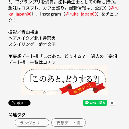
5」でグランプリを受賞。歯科衛生士としての顔も持つ。
趣味はコスプレ、カフェ巡り。最新情報は、公式X（
@ru
ka_japan00
）、Instagram（
@ruka_japan00
）をチェッ
ク！

撮影／青山裕企

ヘアメイク／北川香菜実

スタイリング／菊地文子

▼妄想デート撮「このあと、どうする？」 過去の「妄想
関連タグ
ランジェリー
妄想デート撮