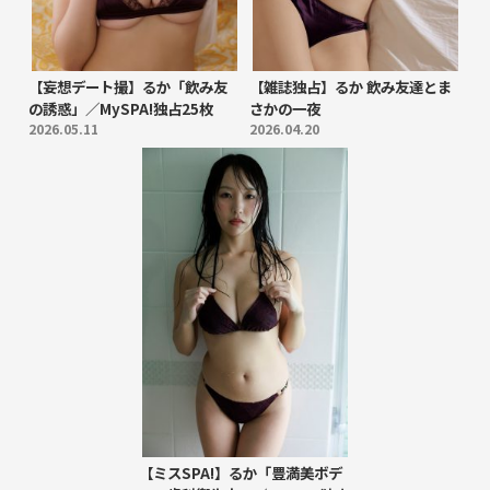
【妄想デート撮】るか「飲み友
【雑誌独占】るか 飲み友達とま
の誘惑」／MySPA!独占25枚
さかの一夜
2026.05.11
2026.04.20
【ミスSPA!】るか「豊満美ボデ