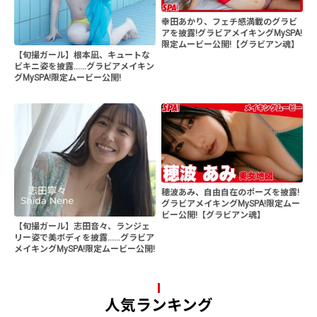
幸田あかり、フェチ感満載のグラビ
アを披露!グラビアメイキングMySPA!
限定ムービー公開!【グラビアン魂】
【旬撮ガール】根本凪、キュートな
ビキニ姿を披露......グラビアメイキン
グMySPA!限定ムービー公開!
穂波あみ、自由自在のポーズを披露!
グラビアメイキングMySPA!限定ムー
ビー公開!【グラビアン魂】
【旬撮ガール】志田音々、ランジェ
リー姿で美ボディを披露......グラビア
メイキングMySPA!限定ムービー公開!
人気ランキング