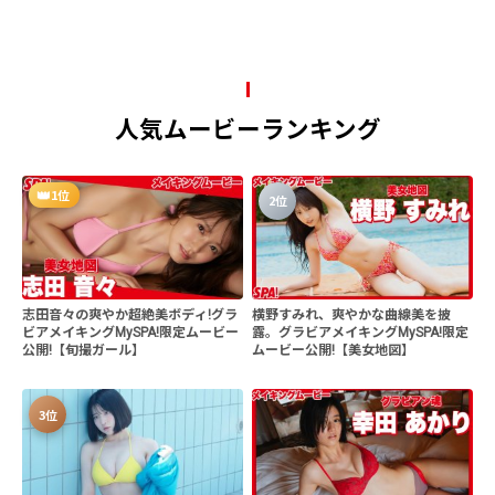
人気ムービーランキング
1位
2位
志田音々の爽やか超絶美ボディ!グラ
横野すみれ、爽やかな曲線美を披
ビアメイキングMySPA!限定ムービー
露。グラビアメイキングMySPA!限定
公開!【旬撮ガール】
ムービー公開!【美女地図】
3位