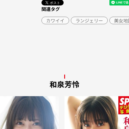
関連タグ
カワイイ
ランジェリー
美女地
和泉芳怜