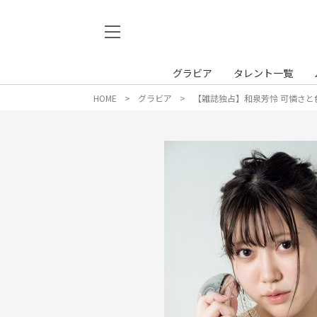
グラビア
タレント一覧
HOME
グラビア
【雑誌独占】和泉芳怜 可憐さと