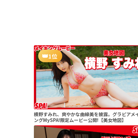
1位
横野すみれ、爽やかな曲線美を披露。グラビアメ
ングMySPA!限定ムービー公開!【美女地図】