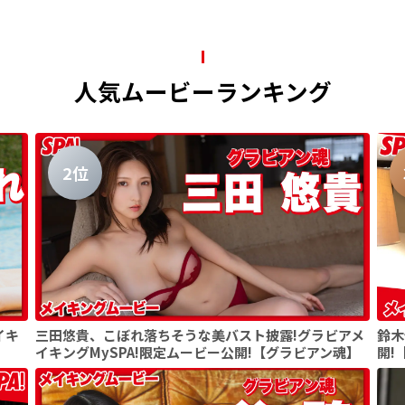
人気ムービーランキング
2位
イキ
三田悠貴、こぼれ落ちそうな美バスト披露!グラビアメ
鈴木
イキングMySPA!限定ムービー公開!【グラビアン魂】
開!