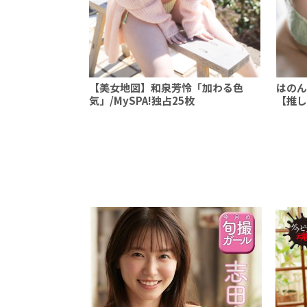
【美女地図】和泉芳怜「加わる色
はのん
気」/MySPA!独占25枚
【推し