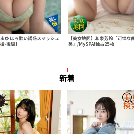
まゆ ほろ酔い誘惑スマッシュ
【美女地図】和泉芳怜「可憐な
撮-後編】
美」/MySPA!独占25枚
新着