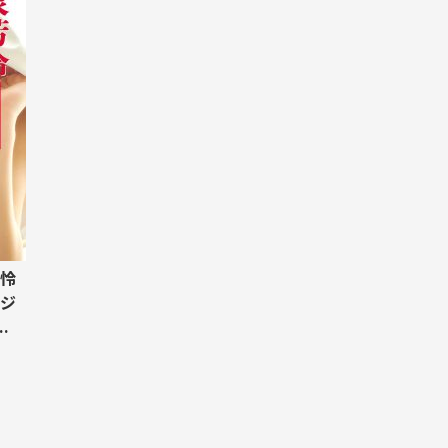
怜
ジ
.