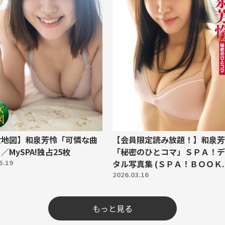
女地図】和泉芳怜「可憐な曲
【会員限定読み放題！】和泉芳
／MySPA!独占25枚
「秘密のひとコマ」ＳＰＡ！デ
5.19
タル写真集 (ＳＰＡ！ＢＯＯＫ..
2026.03.16
もっと見る