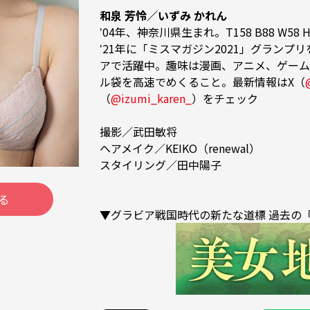
和泉 芳怜／いずみ かれん
ʼ04年、神奈川県生まれ。T158 B88 W58 H
ʼ21年に「ミスマガジン2021」グランプ
アで活躍中。趣味は漫画、アニメ、ゲーム
ル袋を高速でめくること。最新情報はX（
（
@izumi_karen_
）をチェック

撮影／武田敏将

ヘアメイク／KEIKO（renewal）

スタイリング／田中陽子

る