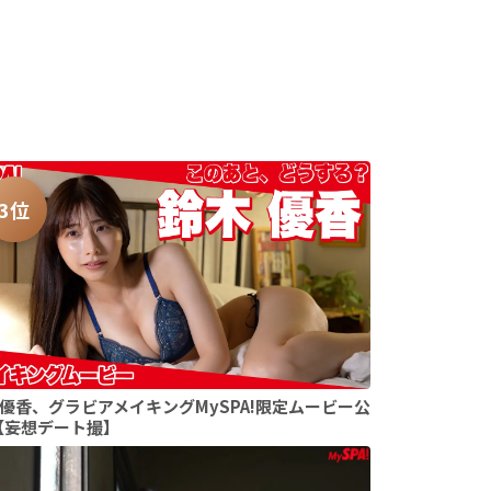
3位
優香、グラビアメイキングMySPA!限定ムービー公
【妄想デート撮】