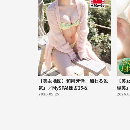
【美女地図】和泉芳怜「加わる色
【美
気」／MySPA!独占25枚
線美」
2026.05.25
2026.0