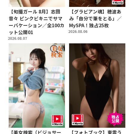
【旬撮ガール 8月】志田
【グラビアン魂】穂波あ
音々 ピンクビキニでサマ
み「自分で筆をとる」／
ーバケーション／全100カ
MySPA！独占25枚
ット公開01
2026.08.06
2026.08.07
【美女検索（ビジョサー
【フォトブック】東雲う