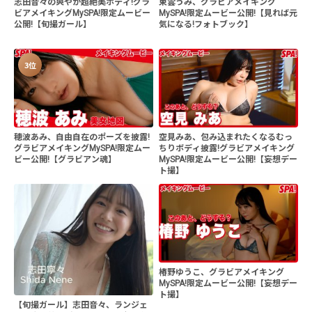
志田音々の爽やか超絶美ボディ!グラ
東雲うみ、グラビアメイキング
ビアメイキングMySPA!限定ムービー
MySPA!限定ムービー公開!【見れば元
公開!【旬撮ガール】
気になる!フォトブック】
3位
穂波あみ、自由自在のポーズを披露!
空見みあ、包み込まれたくなるむっ
グラビアメイキングMySPA!限定ムー
ちりボディ披露!グラビアメイキング
ビー公開!【グラビアン魂】
MySPA!限定ムービー公開!【妄想デー
ト撮】
椿野ゆうこ、グラビアメイキング
MySPA!限定ムービー公開!【妄想デー
ト撮】
【旬撮ガール】志田音々、ランジェ