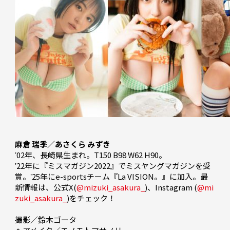
麻倉 瑞季／あさくら みずき
ʼ02年、長崎県生まれ。T150 B98 W62 H90。

ʼ22年に『ミスマガジン2022』でミスヤングマガジンを受
賞。ʼ25年にe-sportsチーム『La VISION。』に加入。最
新情報は、公式X(
@mizuki_asakura_
)、Instagram (
@mi
zuki_asakura_
)をチェック！

撮影／鈴木ゴータ
