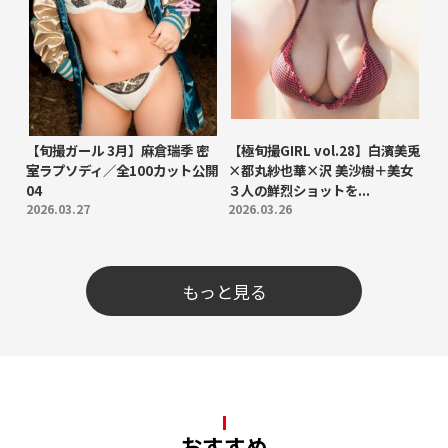
【旬撮ガール 3月】麻倉瑞季 密
【極旬撮GIRL vol.28】白濱美兎
室ラプソディ／全100カット公開
×都丸紗也華×沢 美沙樹＋美女
04
３人の鮮烈ショットを...
2026.03.27
2026.03.26
もっと見る
おすすめ