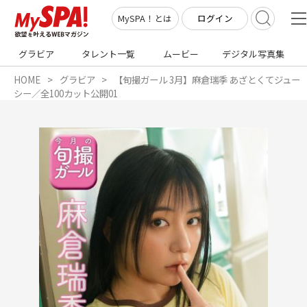
ログイン
MySPA！とは
グラビア
タレント一覧
ムービー
デジタル写真集
HOME
グラビア
【旬撮ガール 3月】麻倉瑞季 あざとくてジュー
シー／全100カット公開01