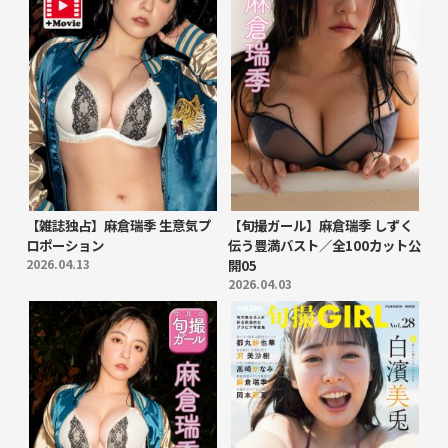
【雑誌独占】麻倉瑞季 生意気プ
【旬撮ガール】麻倉瑞季 しずく
ロポーション
伝う豊満バスト／全100カット公
2026.04.13
開05
2026.04.03