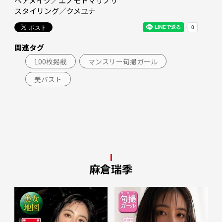
ヘアメイク／エノモトマサノリ

スタイリング／クメユナ
関連タグ
100枚掲載
マンスリー旬撮ガール
美バスト
麻倉瑞季