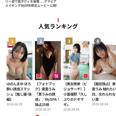
リー姿で美ボディを披露......グラビア
メイキングMySPA!限定ムービー公開!
人気ランキング
はのんまゆ ほろ
【フォトブッ
【美女検索（ビ
【雑誌独占】東
酔い誘惑スマッ
ク】東雲うみ
ジョサーチ）】
雲うみ 触れた
シュ【推し撮-後
「黒うみの誘
小島瑠那「久し
白、忘れられな
編】
惑」／MySPA！
ぶりのドギマ
い黒
2026.06.29
独占25枚
ギ」
2026.08.04
2026.08.05
2026.08.06