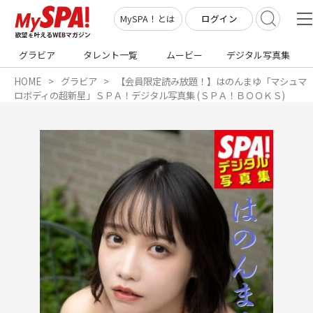
ログイン
MySPA！とは
グラビア
タレント一覧
ムービー
デジタル写真集
HOME
グラビア
【会員限定読み放題！】はのんまゆ「マシュマ
ロボディの超新星」ＳＰＡ！デジタル写真集 (ＳＰＡ！ＢＯＯＫＳ)