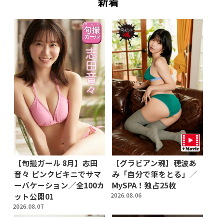
新着
【旬撮ガール 8月】志田
【グラビアン魂】穂波あ
音々 ピンクビキニでサマ
み「自分で筆をとる」／
ーバケーション／全100カ
MySPA！独占25枚
ット公開01
2026.08.06
2026.08.07