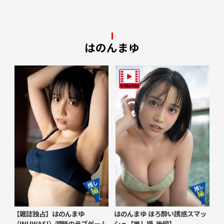
はのんまゆ
【雑誌独占】はのんまゆ
はのんまゆ ほろ酔い誘惑スマッ
（INUWASI）湖畔のラブゲーム
シュ【推し撮-後編】