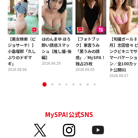
【美女検索（ビ
はのんまゆ ほろ
【フォトブッ
【旬撮ガール 8
ジョサーチ）】
酔い誘惑スマッ
ク】東雲うみ
月】志田音々 
小島瑠那「久し
シュ【推し撮-後
「黒うみの誘
ンクビキニでサ
ぶりのドギマ
編】
惑」／MySPA！
マーバケーショ
ギ」
2026.06.29
独占25枚
ン／全100カッ
2026.08.06
2026.08.05
ト公開01
2026.08.07