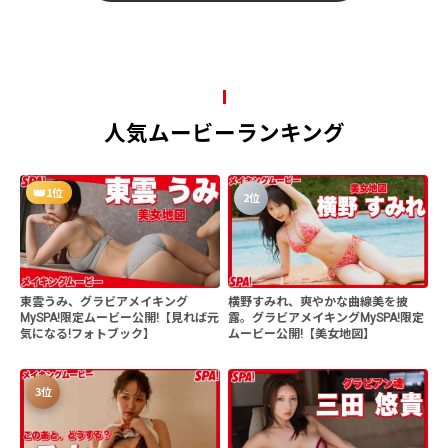
人気ムービーランキング
1位
2位
東雲うみ、グラビアメイキング
横野すみれ、爽やかな曲線美を披
MySPA!限定ムービー公開!【見れば元
露。グラビアメイキングMySPA!限定
気になる!フォトブック】
ムービー公開!【美女地図】
3位