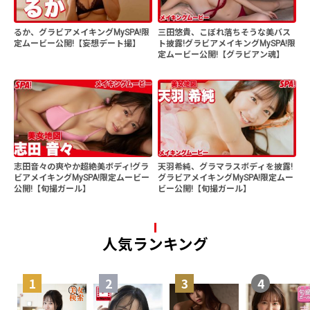
るか、グラビアメイキングMySPA!限
三田悠貴、こぼれ落ちそうな美バス
定ムービー公開!【妄想デート撮】
ト披露!グラビアメイキングMySPA!限
定ムービー公開!【グラビアン魂】
志田音々の爽やか超絶美ボディ!グラ
天羽希純、グラマラスボディを披露!
ビアメイキングMySPA!限定ムービー
グラビアメイキングMySPA!限定ムー
公開!【旬撮ガール】
ビー公開!【旬撮ガール】
人気ランキング