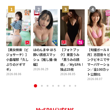
【美女検索（ビ
はのんまゆ ほろ
【フォトブッ
【旬撮ガール 8
ジョサーチ）】
酔い誘惑スマッ
ク】東雲うみ
月】志田音々 
小島瑠那「久し
シュ【推し撮-後
「黒うみの誘
ンクビキニでサ
ぶりのドギマ
編】
惑」／MySPA！
マーバケーショ
ギ」
2026.06.29
独占25枚
ン／全100カッ
2026.08.06
2026.08.05
ト公開01
2026.08.07