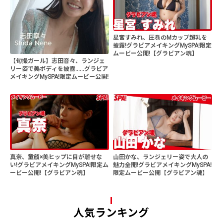
星宮すみれ、圧巻のMカップ超乳を
披露!グラビアメイキングMySPA!限定
ムービー公開!【グラビアン魂】
【旬撮ガール】志田音々、ランジェ
リー姿で美ボディを披露......グラビア
メイキングMySPA!限定ムービー公開!
真奈、童顔×美ヒップに目が離せな
山田かな、ランジェリー姿で大人の
い!グラビアメイキングMySPA!限定ム
魅力全開!グラビアメイキングMySPA!
ービー公開!【グラビアン魂】
限定ムービー公開【グラビアン魂】
人気ランキング