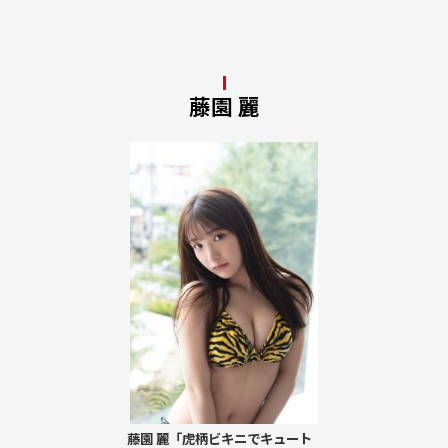
藤園 麗
藤園 麗「虎柄ビキニでキュート