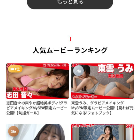
もっと見る
人気ムービーランキング
1位
2位
志田音々の爽やか超絶美ボディ!グラ
東雲うみ、グラビアメイキング
ビアメイキングMySPA!限定ムービー
MySPA!限定ムービー公開!【見れば元
公開!【旬撮ガール】
気になる!フォトブック】
3位