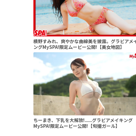
横野すみれ、爽やかな曲線美を披露。グラビアメ
ングMySPA!限定ムービー公開!【美女地図】
ちーまき、下乳を大解放!......グラビアメイキング
MySPA!限定ムービー公開!【旬撮ガール】