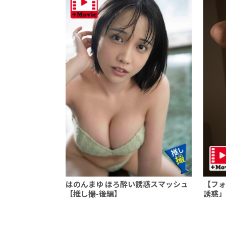
はのんまゆ ほろ酔い誘惑スマッシュ
【フォ
【推し撮-後編】
誘惑」