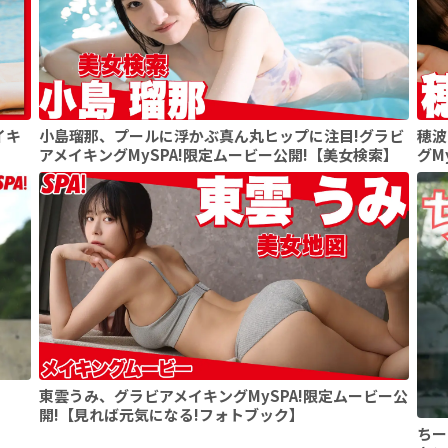
イキ
小島瑠那、プールに浮かぶ真ん丸ヒップに注目!グラビ
穂波
アメイキングMySPA!限定ムービー公開!【美女検索】
グM
東雲うみ、グラビアメイキングMySPA!限定ムービー公
開!【見れば元気になる!フォトブック】
ちー