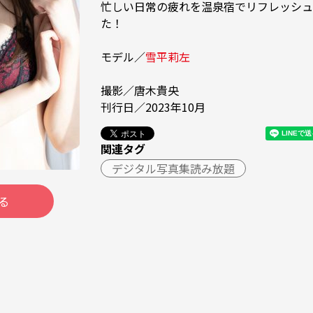
忙しい日常の疲れを温泉宿でリフレッシュ
た！

モデル／
雪平莉左
撮影／唐木貴央

刊行日／2023年10月
関連タグ
デジタル写真集読み放題
る