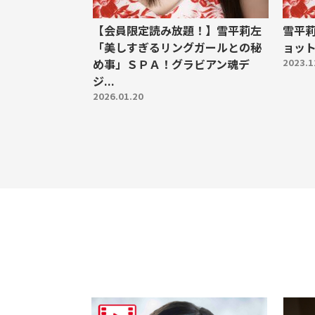
【会員限定読み放題！】雪平莉左
雪平
「美しすぎるリングガールとの秘
ョッ
め事」ＳＰＡ！グラビアン魂デ
2023.1
ジ...
2026.01.20