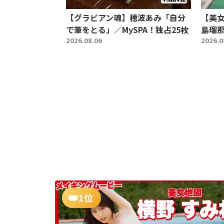
【グラビアン魂】穂波あみ「自分
【美
で筆をとる」／MySPA！独占25枚
島瑠
2026.08.06
2026.0
1位