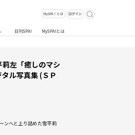
MySPA！とは
ログイン
ル
日刊SPA!
MySPA!とは
平莉左「癒しのマシ
タル写真集 (ＳＰ
ーンへと上り詰めた雪平莉