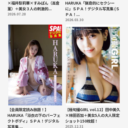
×福井梨莉華×すみぽん（高倉
HARUKA「猟奇的にセクシー
菫）＋美女３人の刺激的...
に」ＳＰＡ！デジタル写真集 (Ｓ
2026.07.28
ＰＡ！...
2026.03.30
【会員限定読み放題！】
【極旬撮GIRL vol.12】田中美久
HARUKA「浴衣の下のパーフェ
×林田百加＋美女5人の大人限定
クトボディ」ＳＰＡ！デジタル
ショット150枚超！
写真集 ...
2025.12.31