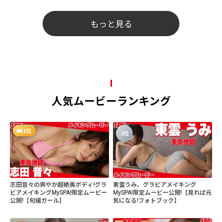
もっと見る
人気ムービーランキング
1位
2位
志田音々の爽やか超絶美ボディ!グラ
東雲うみ、グラビアメイキング
ビアメイキングMySPA!限定ムービー
MySPA!限定ムービー公開!【見れば元
公開!【旬撮ガール】
気になる!フォトブック】