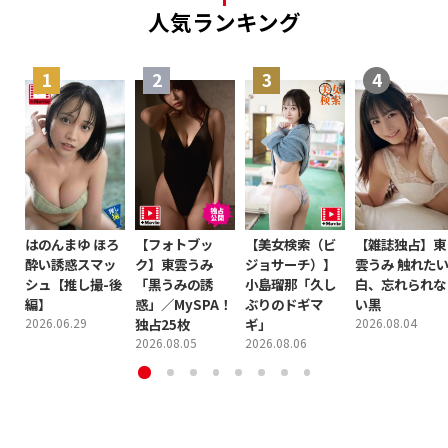
人気ランキング
はのんまゆ ほろ
【フォトブッ
【美女検索（ビ
【雑誌独占】東
酔い誘惑スマッ
ク】東雲うみ
ジョサーチ）】
雲うみ 触れた
シュ【推し撮-後
「黒うみの誘
小島瑠那「久し
白、忘れられな
編】
惑」／MySPA！
ぶりのドギマ
い黒
2026.06.29
独占25枚
ギ」
2026.08.04
2026.08.05
2026.08.06