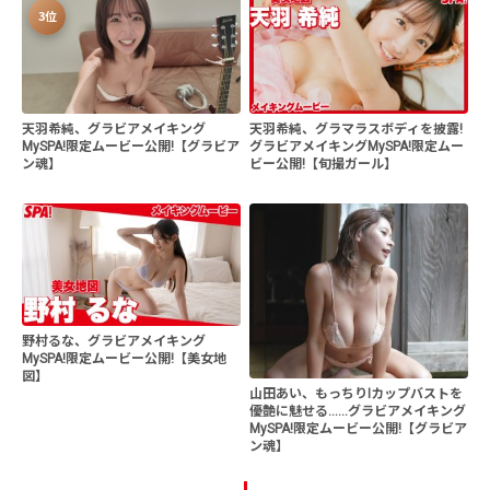
3位
天羽希純、グラビアメイキング
天羽希純、グラマラスボディを披露!
MySPA!限定ムービー公開!【グラビア
グラビアメイキングMySPA!限定ムー
ン魂】
ビー公開!【旬撮ガール】
野村るな、グラビアメイキング
MySPA!限定ムービー公開!【美女地
図】
山田あい、もっちりIカップバストを
優艶に魅せる......グラビアメイキング
MySPA!限定ムービー公開!【グラビア
ン魂】