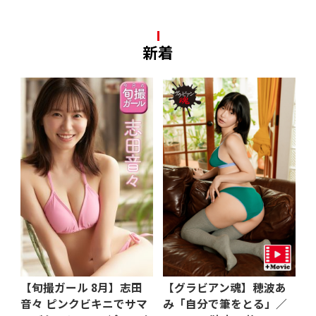
新着
【旬撮ガール 8月】志田
【グラビアン魂】穂波あ
音々 ピンクビキニでサマ
み「自分で筆をとる」／