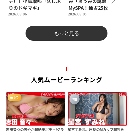
チ）】小島瑠那「久しぶ
み「黒うみの誘惑」／
りのドギマギ」
MySPA！独占25枚
2026.08.06
2026.08.05
もっと見る
人気ムービーランキング
1位
2位
志田音々の爽やか超絶美ボディ!グラ
星宮すみれ、圧巻のMカップ超乳を