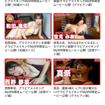
ビアメイキングMySPA!限定ムービー
披露!グラビアメイキングMySPA!限定
公開!【旬撮ガール】
ムービー公開!【グラビアン魂】
3位
和田海佑、グラマラスボディを披露!
空見みあ、包み込まれたくなるむっ
グラビアメイキングMySPA!限定ムー
ちりボディ披露!グラビアメイキング
ビー公開!【旬撮ガール】
MySPA!限定ムービー公開!【妄想デー
ト撮】
西野夢菜、グラビアメイキング
真奈、童顔×美ヒップに目が離せな
MySPA!限定ムービー公開!【妄想デー
い!グラビアメイキングMySPA!限定ム
ト撮】
ービー公開!【グラビアン魂】