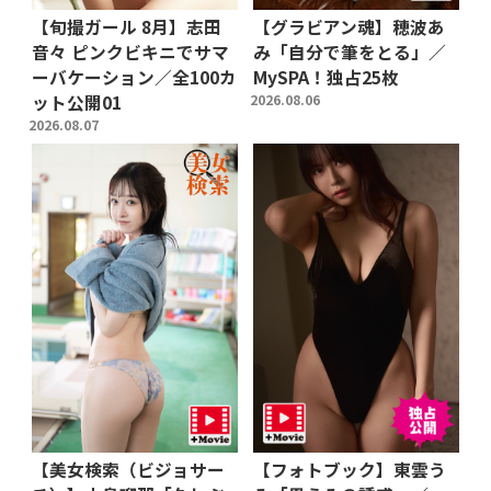
【旬撮ガール 8月】志田
【グラビアン魂】穂波あ
音々 ピンクビキニでサマ
み「自分で筆をとる」／
ーバケーション／全100カ
MySPA！独占25枚
ット公開01
2026.08.06
2026.08.07
【美女検索（ビジョサー
【フォトブック】東雲う