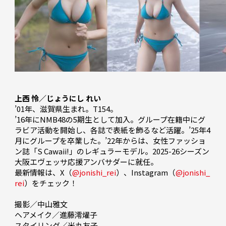
上西 怜／じょうにし れい
’01年、滋賀県生まれ。T154。

’16年にNMB48の5期生として加入。グループ在籍中にグ
ラビア活動を開始し、各誌で表紙を飾るなど活躍。’25年4
月にグループを卒業した。’22年からは、女性ファッショ
ン誌「S Cawaii!」のレギュラーモデル。2025-26シーズン
大阪エヴェッサ応援アンバサダーに就任。

最新情報は、X（
@jonishi_rei
）、Instagram（
@jonishi_
rei
）をチェック！

撮影／中山雅文

ヘアメイク／進藤澪燿子
