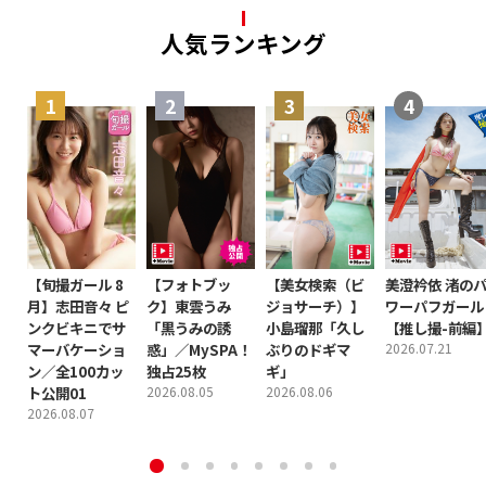
人気ランキング
【旬撮ガール 8
【フォトブッ
【美女検索（ビ
美澄衿依 渚の
月】志田音々 ピ
ク】東雲うみ
ジョサーチ）】
ワーパフガール
ンクビキニでサ
「黒うみの誘
小島瑠那「久し
【推し撮-前編
マーバケーショ
惑」／MySPA！
ぶりのドギマ
2026.07.21
ン／全100カッ
独占25枚
ギ」
ト公開01
2026.08.05
2026.08.06
2026.08.07