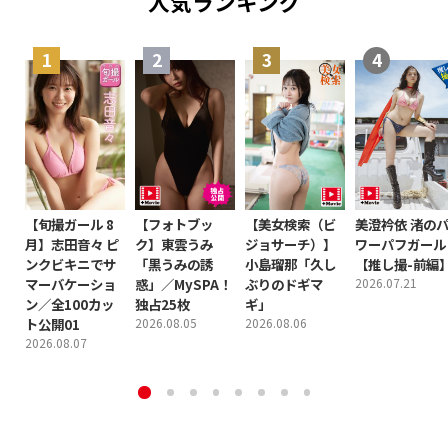
人気ランキング
【旬撮ガール 8
【フォトブッ
【美女検索（ビ
美澄衿依 渚の
月】志田音々 ピ
ク】東雲うみ
ジョサーチ）】
ワーパフガール
ンクビキニでサ
「黒うみの誘
小島瑠那「久し
【推し撮-前編
マーバケーショ
惑」／MySPA！
ぶりのドギマ
2026.07.21
ン／全100カッ
独占25枚
ギ」
ト公開01
2026.08.05
2026.08.06
2026.08.07