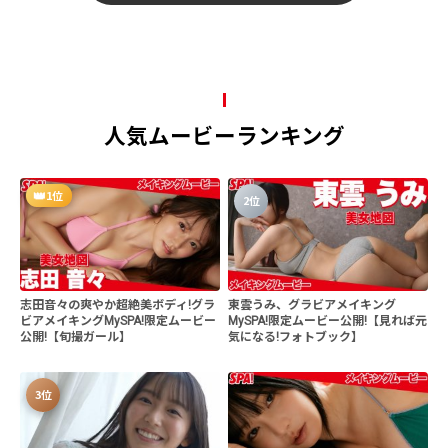
人気ムービーランキング
1位
2位
志田音々の爽やか超絶美ボディ!グラ
東雲うみ、グラビアメイキング
ビアメイキングMySPA!限定ムービー
MySPA!限定ムービー公開!【見れば元
公開!【旬撮ガール】
気になる!フォトブック】
3位