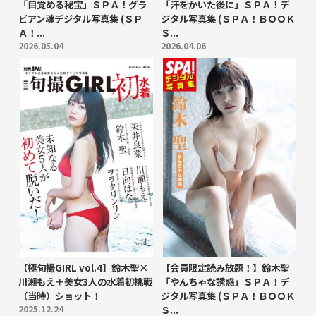
「目覚める秘宝」ＳＰＡ！グラ
「汗をかいた後に」ＳＰＡ！デ
ビアン魂デジタル写真集 (ＳＰ
ジタル写真集 (ＳＰＡ！ＢＯＯＫ
Ａ！...
Ｓ...
2026.05.04
2026.04.06
【極旬撮GIRL vol.4】鈴木聖×
【会員限定読み放題！】鈴木聖
川瀬もえ＋美女3人の水着初挑戦
「やんちゃな誘惑」ＳＰＡ！デ
（当時）ショット！
ジタル写真集 (ＳＰＡ！ＢＯＯＫ
2025.12.24
Ｓ...