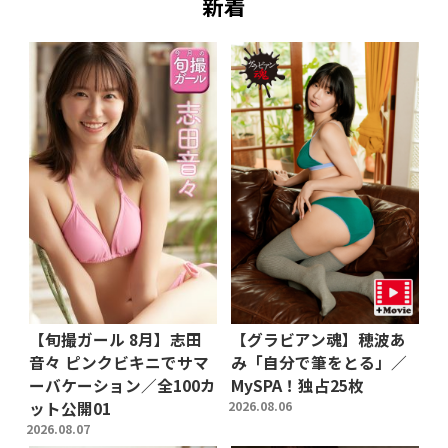
新着
【旬撮ガール 8月】志田
【グラビアン魂】穂波あ
音々 ピンクビキニでサマ
み「自分で筆をとる」／
ーバケーション／全100カ
MySPA！独占25枚
ット公開01
2026.08.06
2026.08.07