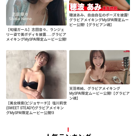
穂波あみ、自由自在のポーズを披露!
グラビアメイキングMySPA!限定ムー
ビー公開!【グラビアン魂】
【旬撮ガール】志田音々、ランジェ
リー姿で美ボディを披露......グラビア
メイキングMySPA!限定ムービー公開!
天羽希純、グラビアメイキング
MySPA!限定ムービー公開!【グラビア
ン魂】
【美女検索(ビジョサーチ)】塩川莉世
(SWEET STEADY)グラビアメイキン
グMySPA!限定ムービー公開!3