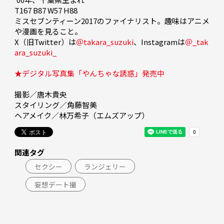
T167 B87 W57 H88

ミスセブンティーン2017のファイナリスト。趣味はアニメ
や漫画を見ること。

X（旧Twitter）は
＠takara_suzuki
、Instagramは
＠_tak
ara_suzuki_
★デジタル写真集「やんちゃな誘惑」発売中
撮影／唐木貴央

スタイリング／角藤智美

ヘアメイク／林万希子（エムズアップ）
関連タグ
セクシー
ランジェリー
妄想デート撮